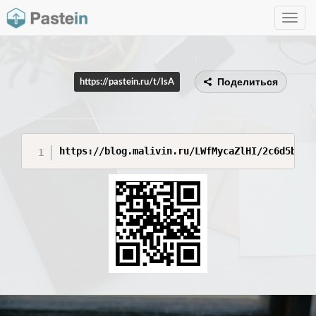
Toggle
navig
Поделиться
https://pastein.ru/t/IsA
https://blog.malivin.ru/LWfMycaZlHI/2c6d5b82-