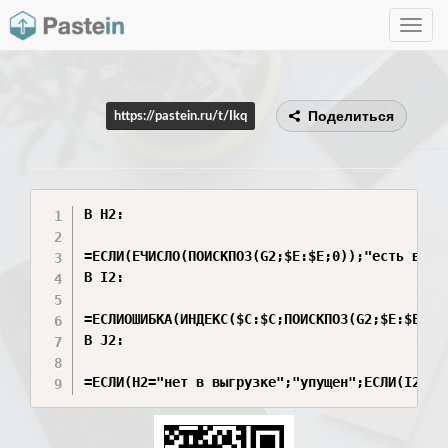
Toggle
navig
Поделиться
https://pastein.ru/t/Ikq
В H2:

=ЕСЛИ(ЕЧИСЛО(ПОИСКПОЗ(G2;$E:$E;0));"есть в выг
В I2:

=ЕСЛИОШИБКА(ИНДЕКС($C:$C;ПОИСКПОЗ(G2;$E:$E;0))
В J2:

=ЕСЛИ(H2="нет в выгрузке";"упущен";ЕСЛИ(I2=ИС