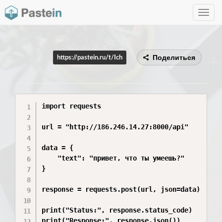
Toggle
navig
Поделиться
https://pastein.ru/t/Ich
import requests

url = "http://186.246.14.27:8000/api"

data = {

    "text": "привет, что ты умеешь?"

}

response = requests.post(url, json=data)

print("Status:", response.status_code)

print("Response:", response.json())