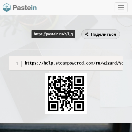
Toggle
navig
Поделиться
https://pastein.ru/t/I_q
https://help.steampowered.com/ru/wizard/Verif