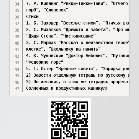
7. Р. Киплинг ”Рикки-Тикки-Тави”, “Отчего у ве
горб”, “Слоненок”

Стихи

1. Б. Заходер “Веселые стихи”, ”Птичья школа”

2. С. Михалков “Дремота и забота”, ”Про мимозу
“Дядя Степа”, “Чистописание”

3. С. Маршак “Рассказ о неизвестном герое”, ”Д
клетке”, ”Школьнику на память”

4. К. Чуковский “Доктор Айболит”, "Путаница", 
"Федорино горе"

5. Г. Остер “Вредные советы”, “Зарядка для хво
2) Завести отдельную тетрадь по русскому язык
3) По желанию, в этих же тетрадях прорешать л
Солнечных и продуктивных каникул!