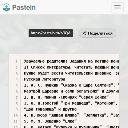
Toggle
navig
Поделиться
https://pastein.ru/t/IQA
Уважаемые родители! Задания на летние каникулы
1) Список литературы, читатать каждый день по 
Нужно будет вести читательский дневник, запис
Русская литература

1. А. С. Пушкин “Сказка о царе Салтане”, “Сказ
мертвой царевне и семи богатырях” и другие

2. Д. Н. Мамин -Сибиряк “Серая шейка”

3. Л. Н.Толстой “Три медведя”, “Котенок”, “Бул
“Два товарища” и другие

4. Н.Носов “Живая шляпа”, “Заплатка”, “Затейни
5. М. М. Зощенко “Елка”

6. В. Катаев “Дудочка и кувшинчик”, ”Цветикс