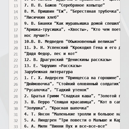
7. П. П. Бажов “Серебряное копытце”

8. М. Пришвин “Еж”, “Берестяная трубочка”, 

“Лисичкин хлеб”

9. В. Бианки “Как муравьишка домой спешил”, 

“Аришка-трусишка”, «Хвосты», “Кто чем поет?”, 
нос лучше?»

10.В. В. Медведев “Обыкновенный великан”

11. Э. Н. Успенский “Крокодил Гена и его друзь
“Дядя Федор, пес и кот”

12. В. Драгунский "Денискины рассказы«

13. Е. Чарушин «Рассказы»

Зарубежная литература

1. Г. Х. Андерсен “Принцесса на горошине”, 

“Дюймовочка”, “Стойкий оловянный солдатик”, 

“Русалочка”, ”Гадкий утенок”

2. Братья Гримм “Сладкая каша”, “Золотой гусь”
3. Ш. Перро “Спящая красавица”, “Кот в сапогах
“Золушка”, “Красная шапочка”

4. Т. Янсон “Маленькие тролли и большое наводн
5. А. Линдгрен “Три повести о Малыше и Карлсон
6. А. Милн “Винни Пух и все-все-все”
