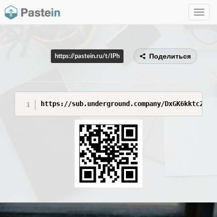
Toggle
navig
Поделиться
https://pastein.ru/t/IPh
https://sub.underground.company/DxGK6kktc28GQ