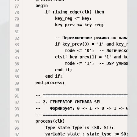
    begin

        if rising_edge(clk) then

            key_reg <= key;

            key_prev <= key_reg;

            -- Переключение режима по нажатию

            if key_prev(0) = '1' and key_reg(0
                mode <= '0';  -- Логическое ум
            elsif key_prev(1) = '1' and key_re
                mode <= '1';  -- DSP умножение
            end if;

        end if;

    end process;

    -- =======================================
    -- 2. ГЕНЕРАТОР СИГНАЛА SEL

    --    Формирует: 0 -> 1 -> 0 -> 1 -> 0 ...
    -- =======================================
    process(clk)

        type state_type is (S0, S1);

        variable state : state_type := S0;
