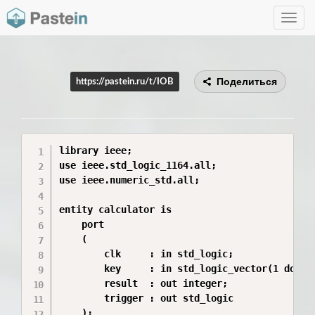
Toggle
navig
Поделиться
https://pastein.ru/t/IOB
library ieee;

use ieee.std_logic_1164.all;

use ieee.numeric_std.all;

entity calculator is

    port

    (

        clk     : in std_logic;

        key     : in std_logic_vector(1 downto
        result  : out integer;

        trigger : out std_logic

    );
