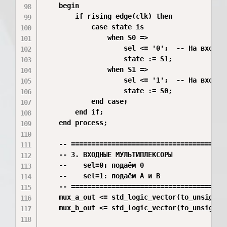
    begin

        if rising_edge(clk) then

            case state is

                when S0 =>

                    sel <= '0';  -- На входе 0
                    state := S1;

                when S1 =>

                    sel <= '1';  -- На входе A
                    state := S0;

            end case;

        end if;

    end process;

    -- =======================================
    -- 3. ВХОДНЫЕ МУЛЬТИПЛЕКСОРЫ

    --    sel=0: подаём 0

    --    sel=1: подаём A и B

    -- =======================================
    mux_a_out <= std_logic_vector(to_unsigned
    mux_b_out <= std_logic_vector(to_unsigned