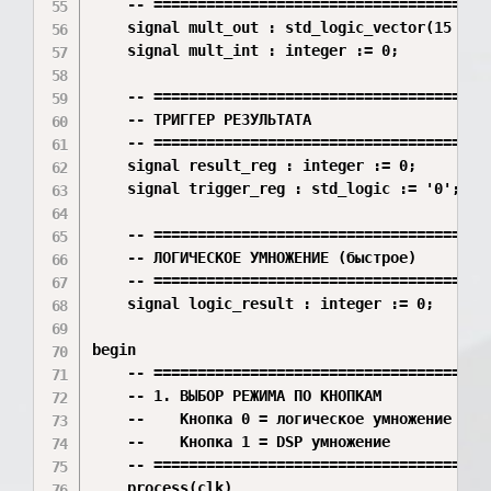
    -- =======================================
    signal mult_out : std_logic_vector(15 down
    signal mult_int : integer := 0;

    -- =======================================
    -- ТРИГГЕР РЕЗУЛЬТАТА

    -- =======================================
    signal result_reg : integer := 0;

    signal trigger_reg : std_logic := '0';

    -- =======================================
    -- ЛОГИЧЕСКОЕ УМНОЖЕНИЕ (быстрое)

    -- =======================================
    signal logic_result : integer := 0;

begin

    -- =======================================
    -- 1. ВЫБОР РЕЖИМА ПО КНОПКАМ

    --    Кнопка 0 = логическое умножение

    --    Кнопка 1 = DSP умножение

    -- =======================================
    process(clk)
