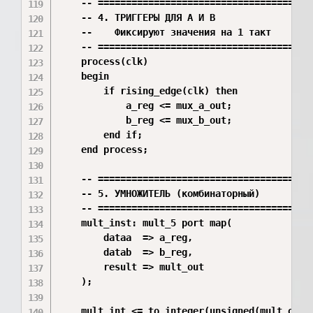
    -- =======================================
    -- 4. ТРИГГЕРЫ ДЛЯ A И B

    --    Фиксируют значения на 1 такт

    -- =======================================
    process(clk)

    begin

        if rising_edge(clk) then

            a_reg <= mux_a_out;

            b_reg <= mux_b_out;

        end if;

    end process;

    -- =======================================
    -- 5. УМНОЖИТЕЛЬ (комбинаторный)

    -- =======================================
    mult_inst: mult_5 port map(

        dataa  => a_reg,

        datab  => b_reg,

        result => mult_out

    );

    mult_int <= to_integer(unsigned(mult_out))