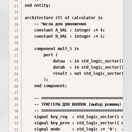
end entity;

architecture rtl of calculator is

    -- Числа для умножения

    constant A_VAL : integer := 4;

    constant B_VAL : integer := 2;

    component mult_5 is

        port (

            dataa  : in std_logic_vector(7 dow
            datab  : in std_logic_vector(7 dow
            result : out std_logic_vector(15 d
        );

    end component;

    -- =======================================
    -- ТРИГГЕРЫ ДЛЯ КНОПОК (выбор режима)

    -- =======================================
    signal key_reg  : std_logic_vector(1 downt
    signal key_prev : std_logic_vector(1 downt
    signal mode     : std_logic := '0';  -- 0=