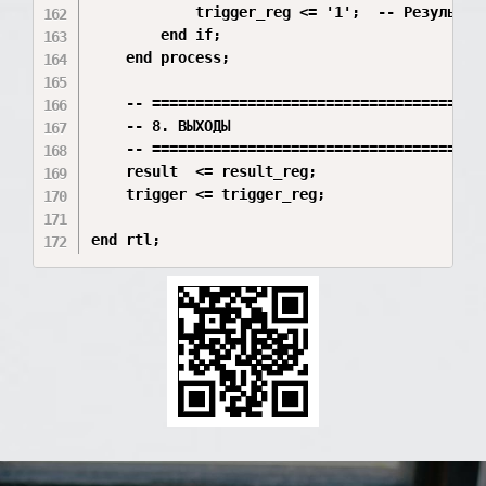
            trigger_reg <= '1';  -- Результат 
        end if;

    end process;

    -- =======================================
    -- 8. ВЫХОДЫ

    -- =======================================
    result  <= result_reg;

    trigger <= trigger_reg;

end rtl;