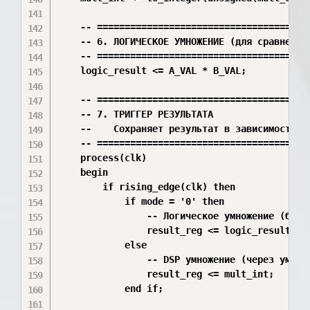
    -- =======================================
    -- 6. ЛОГИЧЕСКОЕ УМНОЖЕНИЕ (для сравнения)
    -- =======================================
    logic_result <= A_VAL * B_VAL;

    -- =======================================
    -- 7. ТРИГГЕР РЕЗУЛЬТАТА

    --    Сохраняет результат в зависимости от
    -- =======================================
    process(clk)

    begin

        if rising_edge(clk) then

            if mode = '0' then

                -- Логическое умножение (быстр
                result_reg <= logic_result;

            else

                -- DSP умножение (через умножи
                result_reg <= mult_int;

            end if;
