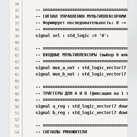
    -- =======================================
    -- СИГНАЛ УПРАВЛЕНИЯ МУЛЬТИПЛЕКСОРАМИ (sel
    -- Формирует последовательность: 0 -> 1 ->
    -- =======================================
    signal sel : std_logic := '0';

    -- =======================================
    -- ВХОДНЫЕ МУЛЬТИПЛЕКСОРЫ (выбор 0 или чис
    -- =======================================
    signal mux_a_out : std_logic_vector(7 down
    signal mux_b_out : std_logic_vector(7 down
    -- =======================================
    -- ТРИГГЕРЫ ДЛЯ A И B (фиксация на 1 такт)
    -- =======================================
    signal a_reg : std_logic_vector(7 downto 0
    signal b_reg : std_logic_vector(7 downto 0
    -- =======================================
    -- СИГНАЛЫ УМНОЖИТЕЛЯ
