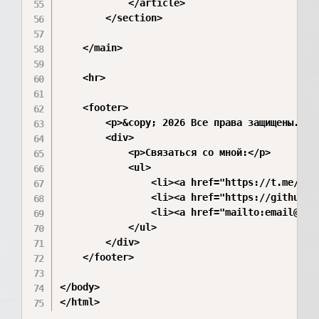
            </article>

        </section>

    </main>

    <hr>

    <footer>

        <p>&copy; 2026 Все права защищены. Вып
        <div>

            <p>Связаться со мной:</p>

            <ul>

                <li><a href="https://t.me/user
                <li><a href="https://github.c
                <li><a href="mailto:email@exam
            </ul>

        </div>

    </footer>

</body>
