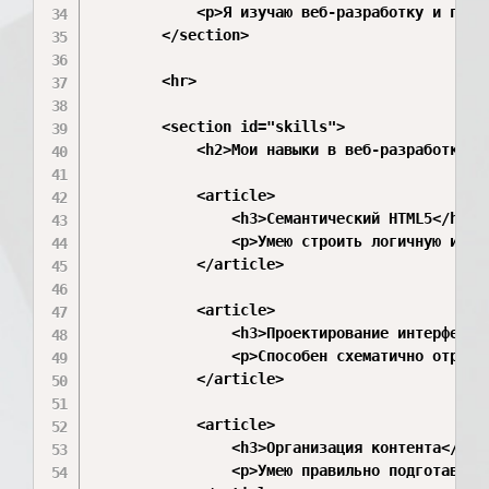
            <p>Я изучаю веб-разработку и прое
        </section>

        <hr>

        <section id="skills">

            <h2>Мои навыки в веб-разработке</h
            <article>

                <h3>Семантический HTML5</h3>

                <p>Умею строить логичную и ва
            </article>

            <article>

                <h3>Проектирование интерфейсов
                <p>Способен схематично отрисо
            </article>

            <article>

                <h3>Организация контента</h3>

                <p>Умею правильно подготавлив