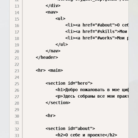
        </div>

        <nav>

            <ul>

                <li><a href="#about">О себе</a
                <li><a href="#skills">Мои навы
                <li><a href="#works">Мои работ
            </ul>

        </nav>

    </header>

    <hr> <main>

        <section id="hero">

            <h1>Добро пожаловать в мое цифрово
            <p>Здесь собраны все мои практиче
        </section>

        <hr>

        <section id="about">

            <h2>О себе и проекте</h2>
