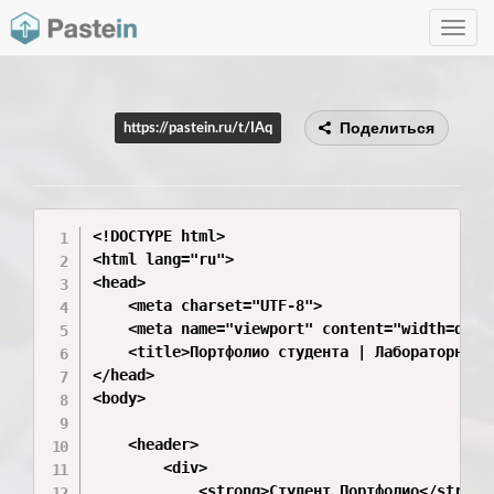
Toggle
navig
Поделиться
https://pastein.ru/t/IAq
<!DOCTYPE html>

<html lang="ru">

<head>

    <meta charset="UTF-8">

    <meta name="viewport" content="width=devic
    <title>Портфолио студента | Лабораторные и
</head>

<body>

    <header>

        <div>

            <strong>Студент_Портфолио</strong>