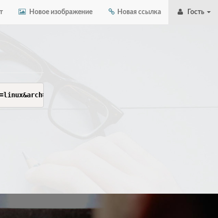
т
Новое изображение
Новая ссылка
Гость
=linux&arch=x86-64&os_arch=x86-64&nacl_arch=x86-64&prod=