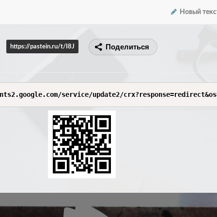
Новый текс
Поделиться
https://pastein.ru/t/I8J
nts2.google.com/service/update2/crx?response=redirect&os