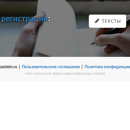
и
регистрации
:
ТЕКСТЫ
pastein.ru |
Пользовательское соглашение
|
Политика конфиденциа
Сайт использует файлы-идентификаторы (cookie)