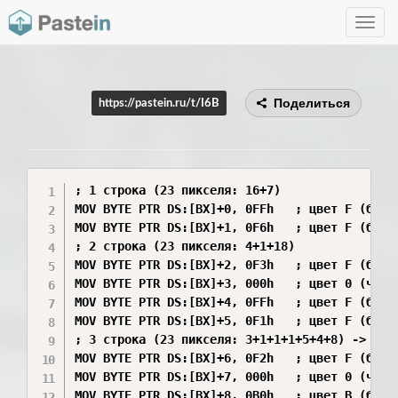
Toggle
navig
Поделиться
https://pastein.ru/t/I6B
; 1 строка (23 пикселя: 16+7)

MOV BYTE PTR DS:[BX]+0, 0FFh   ; цвет F (белы
MOV BYTE PTR DS:[BX]+1, 0F6h   ; цвет F (белый
; 2 строка (23 пикселя: 4+1+18)

MOV BYTE PTR DS:[BX]+2, 0F3h   ; цвет F (белый
MOV BYTE PTR DS:[BX]+3, 000h   ; цвет 0 (черны
MOV BYTE PTR DS:[BX]+4, 0FFh   ; цвет F (белый
MOV BYTE PTR DS:[BX]+5, 0F1h   ; цвет F (белый
; 3 строка (23 пикселя: 3+1+1+1+5+4+8) -> Оши
MOV BYTE PTR DS:[BX]+6, 0F2h   ; цвет F (белый
MOV BYTE PTR DS:[BX]+7, 000h   ; цвет 0 (черны
MOV BYTE PTR DS:[BX]+8, 0B0h   ; цвет B (бирюз