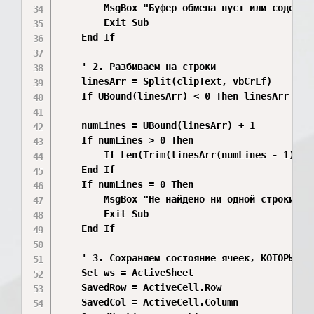
        MsgBox "Буфер обмена пуст или содержит
        Exit Sub

    End If

    ' 2. Разбиваем на строки

    linesArr = Split(clipText, vbCrLf)

    If UBound(linesArr) < 0 Then linesArr = Sp
    numLines = UBound(linesArr) + 1

    If numLines > 0 Then

        If Len(Trim(linesArr(numLines - 1))) =
    End If

    If numLines = 0 Then

        MsgBox "Не найдено ни одной строки тек
        Exit Sub

    End If

    ' 3. Сохраняем состояние ячеек, КОТОРЫЕ БУ
    Set ws = ActiveSheet

    SavedRow = ActiveCell.Row

    SavedCol = ActiveCell.Column
