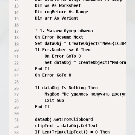
    Dim ws As Worksheet

    Dim rngBefore As Range

    Dim arr As Variant

    ' 1. Читаем буфер обмена

    On Error Resume Next

    Set dataObj = CreateObject("New:{1C3B4210-
    If Err.Number <> 0 Then

        On Error GoTo 0

        Set dataObj = CreateObject("MSForms.Da
    End If

    On Error GoTo 0

    If dataObj Is Nothing Then

        MsgBox "Не удалось получить доступ к б
        Exit Sub

    End If

    dataObj.GetFromClipboard

    clipText = dataObj.GetText

    If Len(Trim(clipText)) = 0 Then
