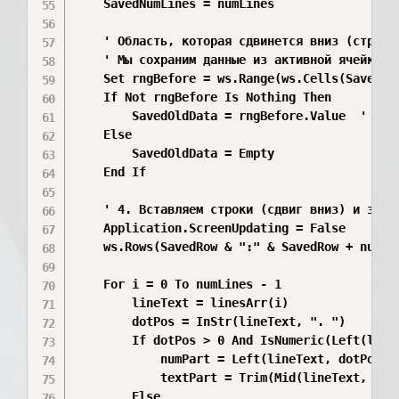
    SavedNumLines = numLines

    ' Область, которая сдвинется вниз (строки 
    ' Мы сохраним данные из активной ячейки и
    Set rngBefore = ws.Range(ws.Cells(SavedRo
    If Not rngBefore Is Nothing Then

        SavedOldData = rngBefore.Value  ' сохр
    Else

        SavedOldData = Empty

    End If

    ' 4. Вставляем строки (сдвиг вниз) и запол
    Application.ScreenUpdating = False

    ws.Rows(SavedRow & ":" & SavedRow + numLi
    For i = 0 To numLines - 1

        lineText = linesArr(i)

        dotPos = InStr(lineText, ". ")

        If dotPos > 0 And IsNumeric(Left(lineT
            numPart = Left(lineText, dotPos + 
            textPart = Trim(Mid(lineText, dotP
        Else
