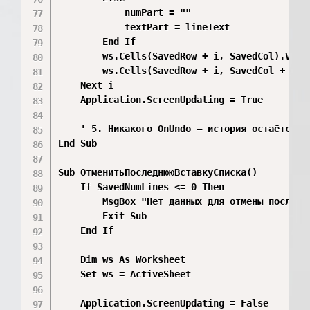
            numPart = ""

            textPart = lineText

        End If

        ws.Cells(SavedRow + i, SavedCol).Value
        ws.Cells(SavedRow + i, SavedCol + 1).V
    Next i

    Application.ScreenUpdating = True

    ' 5. Никакого OnUndo — история остаётся не
End Sub

Sub ОтменитьПоследнююВставкуСписка()

    If SavedNumLines <= 0 Then

        MsgBox "Нет данных для отмены последне
        Exit Sub

    End If

    Dim ws As Worksheet

    Set ws = ActiveSheet

    Application.ScreenUpdating = False
