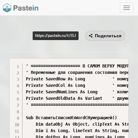
Toggle
navig
Поделиться
https://pastein.ru/t/I5J
' ==================== В САМОМ ВЕРХУ МОДУЛЯ ==
' Переменные для сохранения состояния перед вс
Private SavedRow As Long           ' номер стр
Private SavedCol As Long           ' номер сто
Private SavedNumLines As Long      ' количеств
Private SavedOldData As Variant    ' двумерны
' ============================================
Sub ВставитьСписокИзWordСНумерацией()

    Dim dataObj As Object, clipText As String,
    Dim i As Long, lineText As String, numPart
    Dim dotPos As Long, numLines As Long
