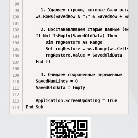
    ' 1. Удаляем строки, которые были вставлен
    ws.Rows(SavedRow & ":" & SavedRow + SavedN
    ' 2. Восстанавливаем старые данные (если о
    If Not IsEmpty(SavedOldData) Then

        Dim rngRestore As Range

        Set rngRestore = ws.Range(ws.Cells(Sa
        rngRestore.Value = SavedOldData

    End If

    ' 3. Очищаем сохранённые переменные

    SavedNumLines = 0

    SavedOldData = Empty

    Application.ScreenUpdating = True

End Sub