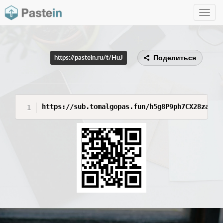
Toggle
navig
Поделиться
https://pastein.ru/t/HuJ
https://sub.tomalgopas.fun/h5g8P9ph7CX28za0