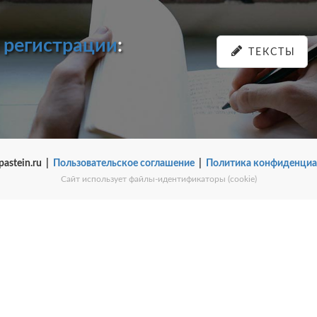
и
регистрации
:
ТЕКСТЫ
pastein.ru |
Пользовательское соглашение
|
Политика конфиденциа
Сайт использует файлы-идентификаторы (cookie)