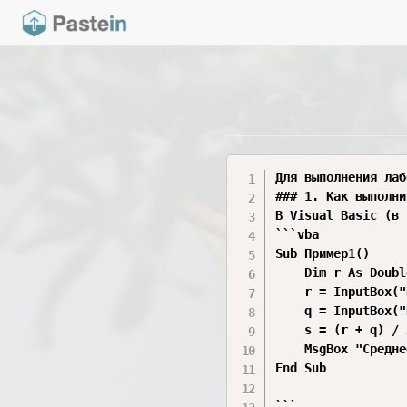
Для выполнения лаб
### 1. Как выполни
В Visual Basic (в 
```vba

Sub Пример1()

    Dim r As Doubl
    r = InputBox("
    q = InputBox("
    s = (r + q) / 2
    MsgBox "Средне
End Sub

```
