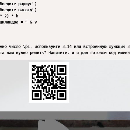
Введите радиус")

Введите высоту")

^ 2) * h

цилиндра = " & v

жно число \pi, используйте 3.14 или встроенную функцию 3