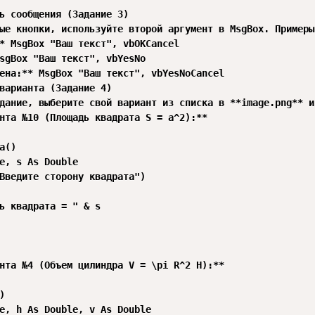
ь сообщения (Задание 3)

ые кнопки, используйте второй аргумент в MsgBox. Примеры
* MsgBox "Ваш текст", vbOKCancel

sgBox "Ваш текст", vbYesNo

ена:** MsgBox "Ваш текст", vbYesNoCancel

варианта (Задание 4)

дание, выберите свой вариант из списка в **image.png** и
нта №10 (Площадь квадрата S = a^2):**

а()

e, s As Double

Введите сторону квадрата")

ь квадрата = " & s

нта №4 (Объем цилиндра V = \pi R^2 H):**



e, h As Double, v As Double
