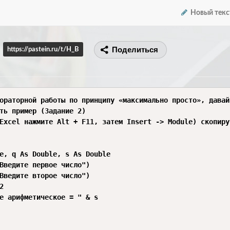
Новый текс
Поделиться
https://pastein.ru/t/H_B
ораторной работы по принципу «максимально просто», давай
ть пример (Задание 2)

Excel нажмите Alt + F11, затем Insert -> Module) скопиру
e, q As Double, s As Double

Введите первое число")

Введите второе число")



е арифметическое = " & s
