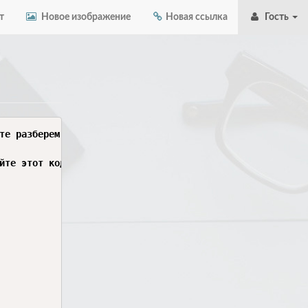
т
Новое изображение
Новая ссылка
Гость
те разберем основные действия на основе **image.png** и 
йте этот код:
