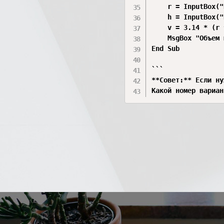
    r = InputBox("
    h = InputBox("
    v = 3.14 * (r 
    MsgBox "Объем 
End Sub

```

**Совет:** Если ну