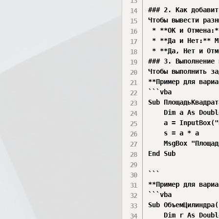
### 2. Как добавит
Чтобы вывести разн
 * **ОК и Отмена:*
 * **Да и Нет:** M
 * **Да, Нет и Отм
### 3. Выполнение 
Чтобы выполнить за
**Пример для вариа
```vba

Sub ПлощадьКвадрат
    Dim a As Doubl
    a = InputBox("
    s = a * a

    MsgBox "Площад
End Sub

```

**Пример для вариа
```vba

Sub ОбъемЦилиндра()
    Dim r As Doubl