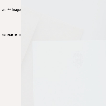
 из **image.png**:

 напишите похожий код.
