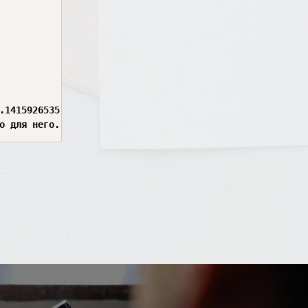
.1415926535. Для возведения в степень используйте символ 