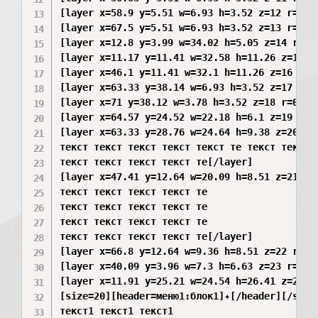
[layer x=58.9 y=5.51 w=6.93 h=3.52 z=12 r=0 c
[layer x=67.5 y=5.51 w=6.93 h=3.52 z=13 r=0 c
[layer x=12.8 y=3.99 w=34.02 h=5.05 z=14 r=0 
[layer x=11.17 y=11.41 w=32.58 h=11.26 z=15 r
[layer x=46.1 y=11.41 w=32.1 h=11.26 z=16 r=0
[layer x=63.33 y=38.14 w=6.93 h=3.52 z=17 r=0
[layer x=71 y=38.12 w=3.78 h=3.52 z=18 r=0 co
[layer x=64.57 y=24.52 w=22.18 h=6.1 z=19 r=0
[layer x=63.33 y=28.76 w=24.64 h=9.38 z=20 r=
текст текст текст текст текст те текст текст 
текст текст текст текст те[/layer]

[layer x=47.41 y=12.64 w=20.09 h=8.51 z=21 r=
текст текст текст текст те

текст текст текст текст те

текст текст текст текст те

текст текст текст текст те[/layer]

[layer x=66.8 y=12.64 w=9.36 h=8.51 z=22 r=0 b
[layer x=40.09 y=3.96 w=7.3 h=6.63 z=23 r=0][
[layer x=11.91 y=25.21 w=24.54 h=26.41 z=24 r
[size=20][header=меню1:блок1]✦[/header][/size]
текст1 текст1 текст1
