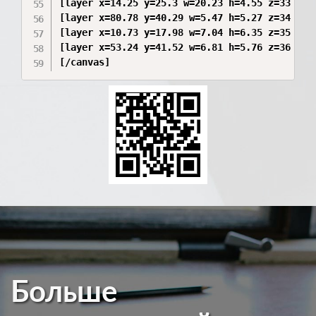
[layer x=14.25 y=25.3 w=20.23 h=4.55 z=33 r=0
[layer x=80.78 y=40.29 w=5.47 h=5.27 z=34 r=0
[layer x=10.73 y=17.98 w=7.04 h=6.35 z=35 r=0
[layer x=53.24 y=41.52 w=6.81 h=5.76 z=36 r=0
[/canvas]
Больше