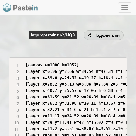
Toggle
navig
Поделиться
https://pastein.ru/t/HQB
[canvas w=1000 h=1052]

[layer x=6.96 y=2.66 w=84.54 h=47.34 z=1 r=0]
[layer x=39.6 y=24.52 w=19.27 h=18.4 z=2 r=0 
[layer x=78.2 y=5.13 w=8.06 h=7.84 z=3 r=0 co
[layer x=40.7 y=25.57 w=17.05 h=6.38 z=4 r=0 
[layer x=61.59 y=24.52 w=26.39 h=18.4 z=5 r=0
[layer x=76.2 y=32.98 w=20.11 h=13.67 z=6 r=0
[layer x=32.21 y=34.6 w=21 h=15.4 z=7 r=0 hea
[layer x=11.17 y=24.52 w=26.39 h=18.4 z=8 r=0
[layer x=29 y=11.41 w=42 h=15.02 z=9 r=0][/lay
[layer x=11.2 y=5.51 w=38.07 h=3.52 z=10 r=0 
[layer x=50.83 y=5.51 w=6.93 h=3.52 z=11 r=0 