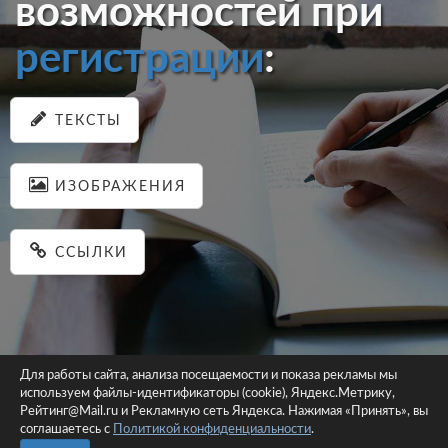
возможностей при
регистрации
:
ТЕКСТЫ
ИЗОБРАЖЕНИЯ
ССЫЛКИ
Для работы сайта, анализа посещаемости и показа рекламы мы
используем файлы-идентификаторы (cookie), Яндекс.Метрику,
© 2026 pastein.ru |
Пользовательское соглашение
|
Политика
Рейтинг@Mail.ru и Рекламную сеть Яндекса. Нажимая «Принять», вы
соглашаетесь с
Политикой конфиденциальности
конфиденциальности
.