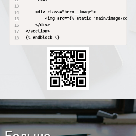
    <div class="hero__image">

        <img src="{% static 'main/image/compu
    </div>

</section>

{% endblock %}