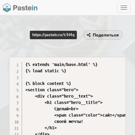
Toggle
navig
Поделиться
https://pastein.ru/t/H4q
{% extends 'main/base.html' %}

{% load static %}

{% block content %}

<section class="hero">

    <div class="hero__text">

        <h1 class="hero__title">

            Сделай<br>

            <span class="color">сайт</span><br
            своей мечты!

        </h1>

    </div>
