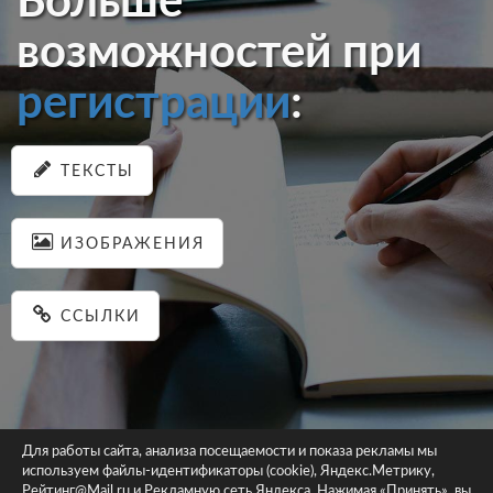
Больше
возможностей при
регистрации
:
ТЕКСТЫ
ИЗОБРАЖЕНИЯ
ССЫЛКИ
Для работы сайта, анализа посещаемости и показа рекламы мы
используем файлы-идентификаторы (cookie), Яндекс.Метрику,
© 2026 pastein.ru |
Пользовательское соглашение
|
Политика
Рейтинг@Mail.ru и Рекламную сеть Яндекса. Нажимая «Принять», вы