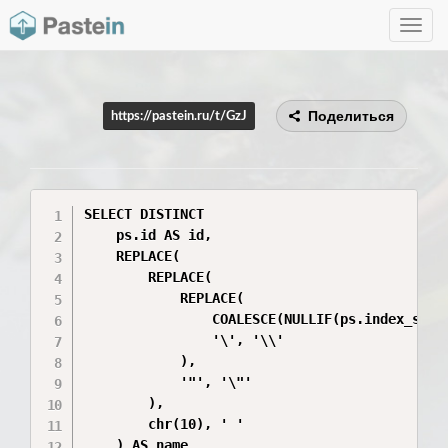
Toggle
navig
Поделиться
https://pastein.ru/t/GzJ
SELECT DISTINCT

    ps.id AS id,

    REPLACE(

        REPLACE(

            REPLACE(

                COALESCE(NULLIF(ps.index_schem
                '\', '\\'

            ),

            '"', '\"'

        ),

        chr(10), ' '

    ) AS name
