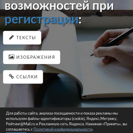
возможностей при
регистрации
:
ТЕКСТЫ
ИЗОБРАЖЕНИЯ
ССЫЛКИ
Для работы сайта, анализа посещаемости и показа рекламы мы
используем файлы-идентификаторы (cookie), Яндекс.Метрику,
© 2026 pastein.ru |
Пользовательское соглашение
|
Политика
Рейтинг@Mail.ru и Рекламную сеть Яндекса. Нажимая «Принять», вы
соглашаетесь с
Политикой конфиденциальности
конфиденциальности
.