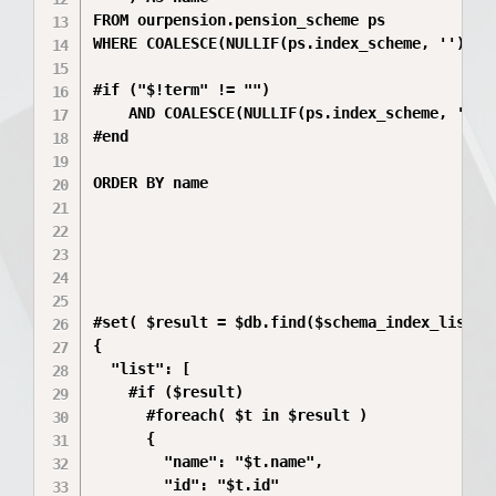
FROM ourpension.pension_scheme ps

WHERE COALESCE(NULLIF(ps.index_scheme, ''), ps
#if ("$!term" != "")

    AND COALESCE(NULLIF(ps.index_scheme, ''),
#end

ORDER BY name

#set( $result = $db.find($schema_index_list) )
{

  "list": [

    #if ($result)

      #foreach( $t in $result )

      {

        "name": "$t.name",

        "id": "$t.id"
