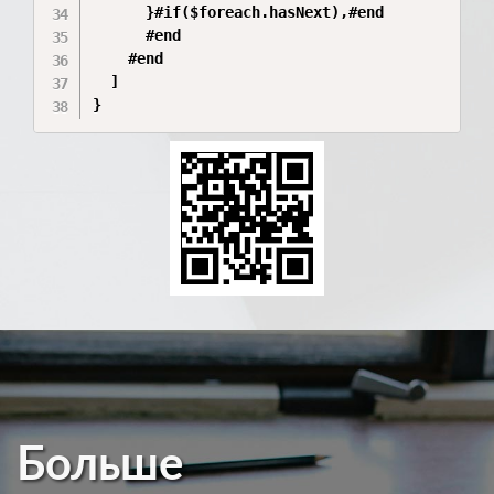
      }#if($foreach.hasNext),#end

      #end

    #end

  ]

}
Больше