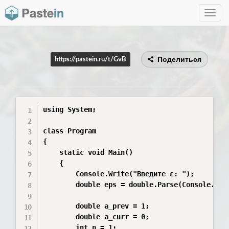
Toggle
navig
Поделиться
https://pastein.ru/t/GvB
using System;

class Program

{

    static void Main()

    {

        Console.Write("Введите ε: ");

        double eps = double.Parse(Console.Read
        double a_prev = 1;

        double a_curr = 0;

        int n = 1;
