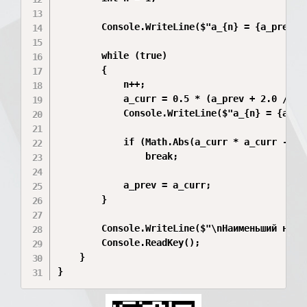
        Console.WriteLine($"a_{n} = {a_prev}")
        while (true)

        {

            n++;

            a_curr = 0.5 * (a_prev + 2.0 / a_p
            Console.WriteLine($"a_{n} = {a_cur
            if (Math.Abs(a_curr * a_curr - 2) 
                break;

            a_prev = a_curr;

        }

        Console.WriteLine($"\nНаименьший номер
        Console.ReadKey();

    }

}