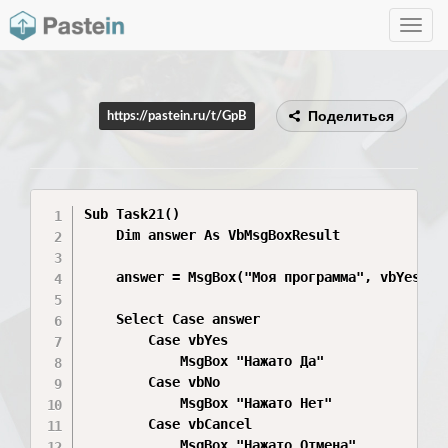
Toggle
navig
Поделиться
https://pastein.ru/t/GpB
Sub Task21()

    Dim answer As VbMsgBoxResult

    answer = MsgBox("Моя программа", vbYesNoCa
    Select Case answer

        Case vbYes

            MsgBox "Нажато Да"

        Case vbNo

            MsgBox "Нажато Нет"

        Case vbCancel

            MsgBox "Нажато Отмена"
