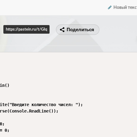
Новый текс
Поделиться
https://pastein.ru/t/GIq
in()

ite("Введите количество чисел: ");

rse(Console.ReadLine());

;

= 0;
