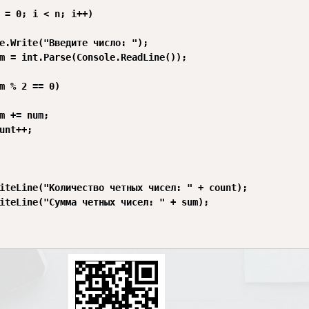
 = 0; i < n; i++)

e.Write("Введите число: ");

m = int.Parse(Console.ReadLine());

m % 2 == 0)

m += num;

unt++;

iteLine("Количество четных чисел: " + count);

iteLine("Сумма четных чисел: " + sum);
