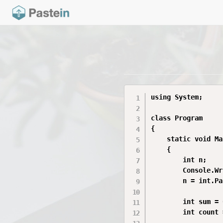
using System;

class Program

{

    static void Ma
    {

        int n;

        Console.Wr
        n = int.Pa
        int sum = 0
        int count 