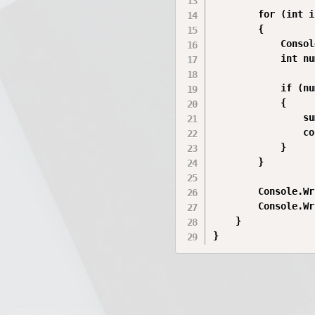
        for (int i
        {

            Consol
            int nu
            if (nu
            {

                su
                co
            }

        }

        Console.Wr
        Console.Wr
    }

}