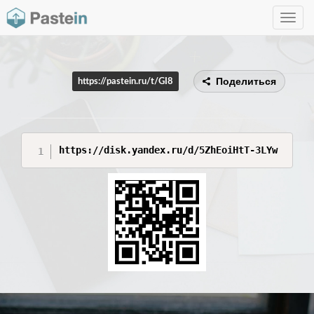
Toggle
navig
Поделиться
https://pastein.ru/t/GI8
https://disk.yandex.ru/d/5ZhEoiHtT-3LYw