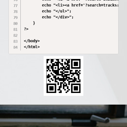
        echo "<li><a href='?search=tracks::10'
        echo "</ul>";

        echo "</div>";

    }

?>

</body>

</html>