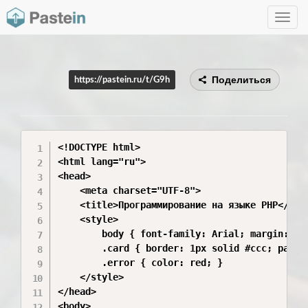
Toggle
navig
Поделиться
https://pastein.ru/t/G9h
<!DOCTYPE html>

<html lang="ru">

<head>

    <meta charset="UTF-8">

    <title>Программирование на языке PHP</titl
    <style>

        body { font-family: Arial; margin: 20p
        .card { border: 1px solid #ccc; paddi
        .error { color: red; }

    </style>

</head>

<body>
