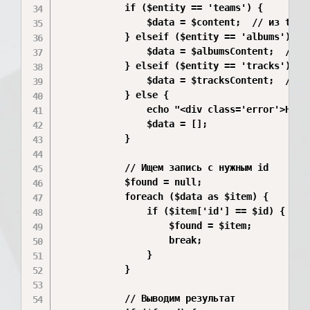
            if ($entity == 'teams') {

                $data = $content;  // из teams
            } elseif ($entity == 'albums') {

                $data = $albumsContent;  // из
            } elseif ($entity == 'tracks') {

                $data = $tracksContent;  // из
            } else {

                echo "<div class='error'>Неизв
                $data = [];

            }

            // Ищем запись с нужным id

            $found = null;

            foreach ($data as $item) {

                if ($item['id'] == $id) {

                    $found = $item;

                    break;

                }

            }

            // Выводим результат
