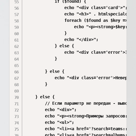
            if ($found) {

                echo "<div class='card'>";

                echo "<h3>" . htmlspecialchars
                foreach ($found as $key => $va
                    echo "<p><strong>$key:</s
                }

                echo "</div>";

            } else {

                echo "<div class='error'>Запис
            }

        } else {

            echo "<div class='error'>Неверный
        }

    } else {

        // Если параметр не передан - выводим 
        echo "<div>";

        echo "<p><strong>Примеры запросов:</st
        echo "<ul>";

        echo "<li><a href='?search=teams::3'>
        echo "<li><a href='?search=albums::2'