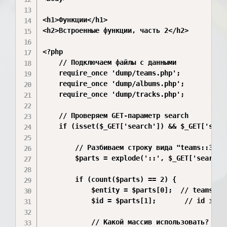
<h1>Функции</h1>

<h2>Встроенные функции, часть 2</h2>

<?php

    // Подключаем файлы с данными

    require_once 'dump/teams.php';

    require_once 'dump/albums.php';

    require_once 'dump/tracks.php';

    // Проверяем GET-параметр search

    if (isset($_GET['search']) && $_GET['searc
        // Разбиваем строку вида "teams::3" на
        $parts = explode('::', $_GET['search']
        if (count($parts) == 2) {

            $entity = $parts[0];  // teams, al
            $id = $parts[1];       // id запис
            // Какой массив использовать?
