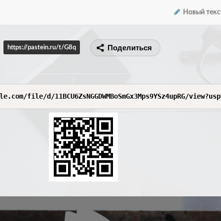
Новый текс
Поделиться
https://pastein.ru/t/G8q
le.com/file/d/11BCU6ZsNGGDWMBoSmGx3Mps9YSz4upRG/view?usp