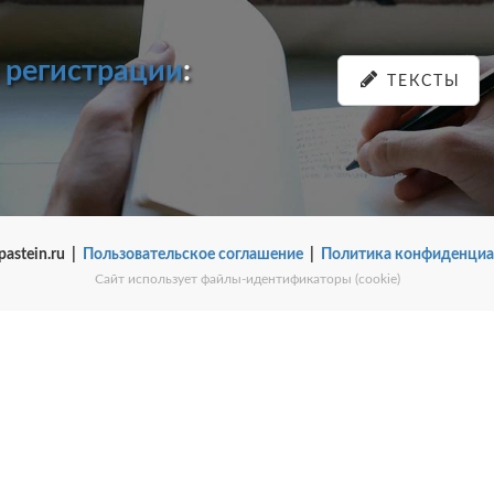
и
регистрации
:
ТЕКСТЫ
pastein.ru |
Пользовательское соглашение
|
Политика конфиденциа
Сайт использует файлы-идентификаторы (cookie)