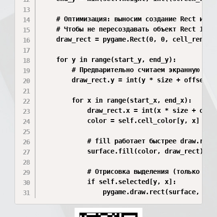
    # Оптимизация: выносим создание Rect или и
    # Чтобы не пересоздавать объект Rect 11000
    draw_rect = pygame.Rect(0, 0, cell_render_
    for y in range(start_y, end_y):

        # Предварительно считаем экранную коор
        draw_rect.y = int(y * size + offset_y)
        for x in range(start_x, end_x):

            draw_rect.x = int(x * size + offse
            color = self.cell_color[y, x]

            # fill работает быстрее draw.rect

            surface.fill(color, draw_rect)

            # Отрисовка выделения (только если
            if self.selected[y, x]:
