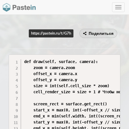
Toggle
navig
Поделиться
https://pastein.ru/t/G7h
def draw(self, surface, camera):

    zoom = camera.zoom

    offset_x = camera.x

    offset_y = camera.y

    size = int(self.cell_size * zoom)

    cell_render_size = size + 1 # Чтобы не был
    screen_rect = surface.get_rect()

    start_x = max(0, int(-offset_x // size))

    end_x = min(self.width, int((screen_rect.w
    start_y = max(0, int(-offset_y // size))

    end_y = min(self.height, int((screen_rect.