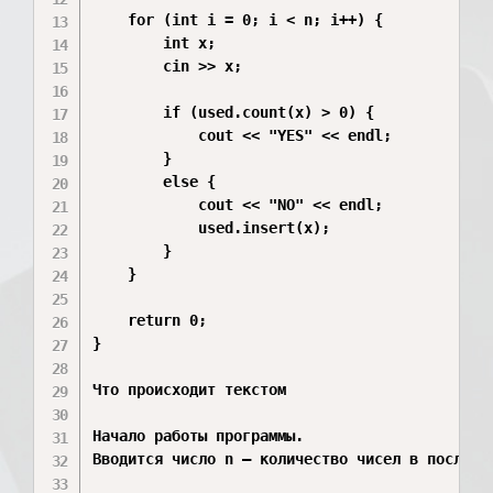
    for (int i = 0; i < n; i++) {

        int x;

        cin >> x;

        if (used.count(x) > 0) {

            cout << "YES" << endl;

        }

        else {

            cout << "NO" << endl;

            used.insert(x);

        }

    }

    return 0;

}

Что происходит текстом

Начало работы программы.

Вводится число n — количество чисел в последов