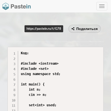
Toggle
navig
Поделиться
https://pastein.ru/t/G78
Код:

#include <iostream>

#include <set>

using namespace std;

int main() {

    int n;

    cin >> n;

    set<int> used;
