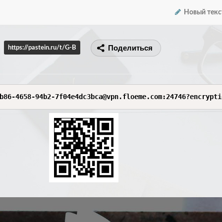
Новый текс
Поделиться
https://pastein.ru/t/G-B
b86-4658-94b2-7f04e4dc3bca@vpn.floeme.com:24746?encrypti