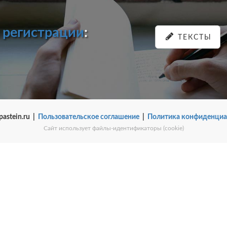
и
регистрации
:
ТЕКСТЫ
pastein.ru |
Пользовательское соглашение
|
Политика конфиденциа
Сайт использует файлы-идентификаторы (cookie)