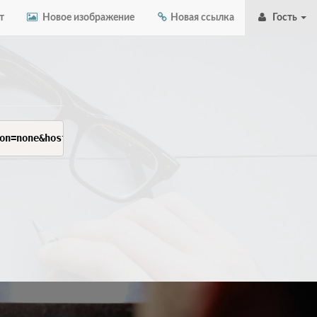
т
Новое изображение
Новая ссылка
Гость
on=none&host=vpn.floeme.com&path=%2Fvpn&security=none&ty