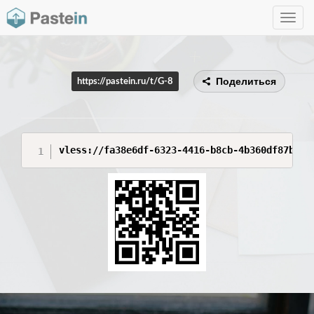
Toggle
navig
Поделиться
https://pastein.ru/t/G-8
vless://fa38e6df-6323-4416-b8cb-4b360df87b99@