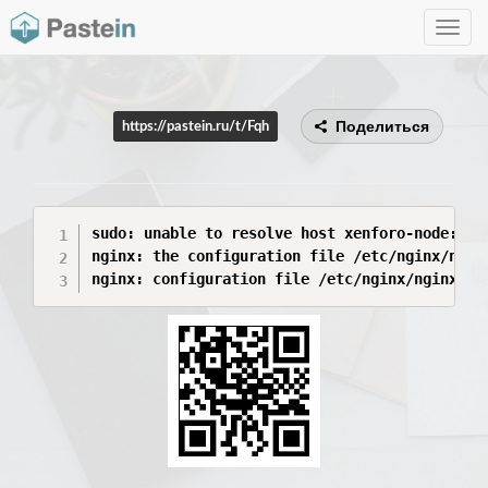
Toggle
navig
Поделиться
https://pastein.ru/t/Fqh
sudo: unable to resolve host xenforo-node: Nam
nginx: the configuration file /etc/nginx/nginx