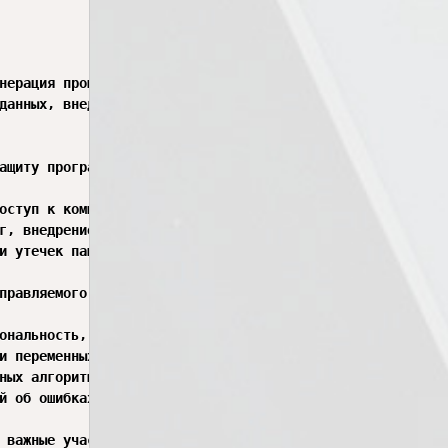
енерация промежуточного объектного представления.

 данных, внедрение бинарных файлов внутрь CAB-архива инст
ащиту программного кода от анализа и реверс-инжиниринга,
оступ к коммерческой тайне внутри исполняемых модулей (о
г, внедрение инъекций, вредоносных закладок).

и утечек памяти для вызова отказа в обслуживании (DoS).

правляемого кода, такого как .NET (C#) или Java, который
ональность, но крайне сложную для анализа человеком и де
еременных на бессмысленные последовательности (например, ⁠a
ных алгоритмов на сложные структуры ветвления, внедрение
й об ошибках) в бинарном файле с помощью алгоритмов XOR,
 важные участки кода в байт-код уникальной виртуальной м