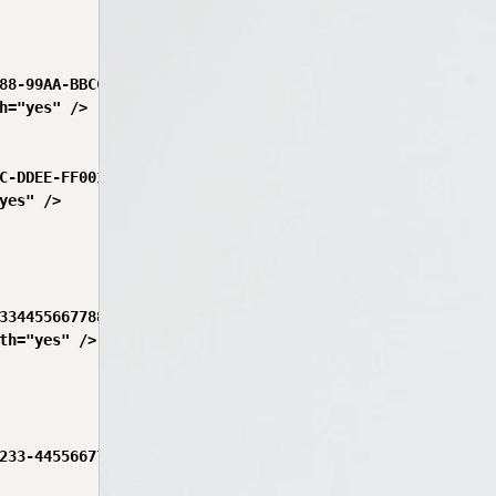
88-99AA-BBCCDDEEFF00">

h="yes" />

C-DDEE-FF0011223344">

es" />

334455667788">

th="yes" />

233-445566778899">
