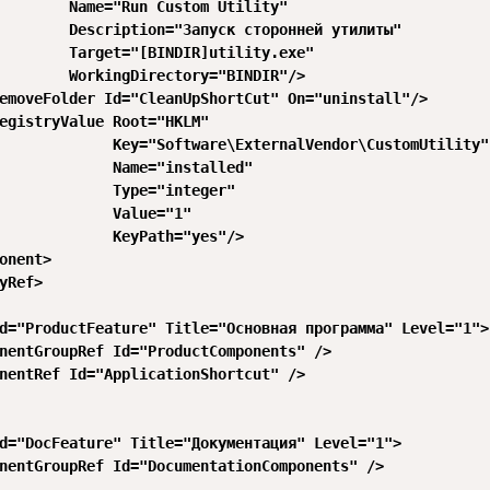
        Name="Run Custom Utility" 

        Description="Запуск сторонней утилиты"

        Target="[BINDIR]utility.exe"

        WorkingDirectory="BINDIR"/>

emoveFolder Id="CleanUpShortCut" On="uninstall"/>

egistryValue Root="HKLM" 

             Key="Software\ExternalVendor\CustomUtility" 
             Name="installed" 

             Type="integer" 

             Value="1" 

             KeyPath="yes"/>

onent>

yRef>

d="ProductFeature" Title="Основная программа" Level="1">

nentGroupRef Id="ProductComponents" />

nentRef Id="ApplicationShortcut" />

d="DocFeature" Title="Документация" Level="1">

nentGroupRef Id="DocumentationComponents" />
