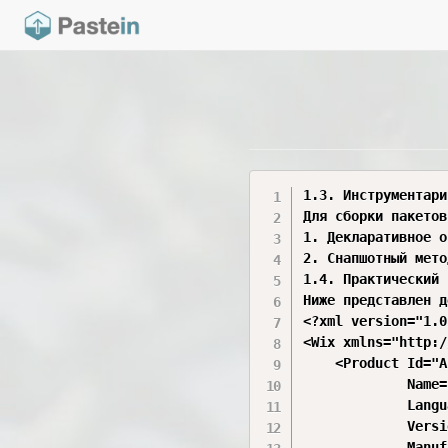
1.3. Инструментари
Для сборки пакетов
1. Декларативное о
2. Снапшотный мето
1.4. Практический 
Ниже представлен д
<?xml version="1.0
<Wix xmlns="http:/
    <Product Id="A
             Name=
             Langu
             Versi
             Manuf