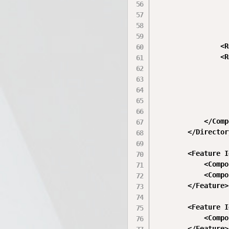
                  
                  
                  
                  
                <R
                <R
                  
                  
                  
                  
                  
            </Comp
        </Director
        <Feature I
            <Compo
            <Compo
        </Feature>

        <Feature I
            <Compo
        </Feature>
