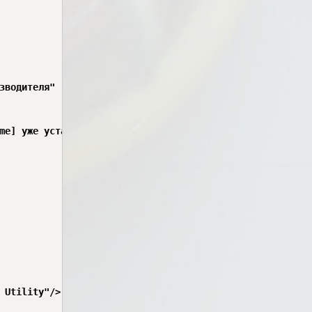
зводителя" 

me] уже установлена в системе." />

 Utility"/>
