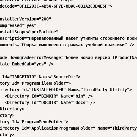
deCode="0F1E2D3C-4B5A-6F7E-8D9C-0B1A2C3D4E5F">

nstallerVersion="200" 

ompressed="yes" 

nstallScope="perMachine" 

escription="Перепакованный пакет утилиты стороннего прои
omments="Сборка выполнена в рамках учебной практики" />

ade DowngradeErrorMessage="Более новая версия [ProductNa
late EmbedCab="yes" />

 Id="TARGETDIR" Name="SourceDir">

tory Id="ProgramFilesFolder">

irectory Id="INSTALLFOLDER" Name="ThirdParty Utility">

  <Directory Id="BINDIR" Name="bin" />

  <Directory Id="DOCDIR" Name="docs" />

Directory>

ctory>

tory Id="ProgramMenuFolder">

irectory Id="ApplicationProgramsFolder" Name="ThirdParty
ctory>
