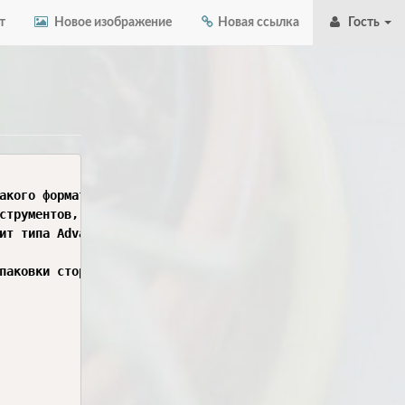
т
Новое изображение
Новая ссылка
Гость
акого формата, применяются два основных подхода:

рументов, позволяющий создавать пакеты из XML-описаний. Пр
ит типа Advanced Installer, Advanced Repackager или EMCO
паковки сторонней утилиты командной строки:
