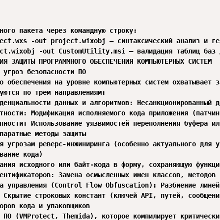
ного пакета через командную строку:

ject.wxs -out project.wixobj⁠ — синтаксический анализ и г
ect.wixobj -out CustomUtility.msi⁠ — валидация таблиц баз
ИЯ ЗАЩИТЫ ПРОГРАММНОГО ОБЕСПЕЧЕНИЯ КОМПЬЮТЕРНЫХ СИСТЕМ

 угроз безопасности ПО

о обеспечения на уровне компьютерных систем охватывает з
уются по трем направлениям:

денциальности данных и алгоритмов: Несанкционированный д
тности: Модификация исполняемого кода приложения (патчин
пности: Использование уязвимостей переполнения буфера ил
паратные методы защиты

я угрозам реверс-инжиниринга (особенно актуального для у
вание кода)

ания исходного или байт-кода в форму, сохраняющую функци
ентификаторов: Замена осмысленных имен классов, методов и п
а управления (Control Flow Obfuscation): Разбиение линей
 Скрытие строковых констант (ключей API, путей, сообщени
оров кода и упаковщиков

 ПО (VMProtect, Themida), которое компилирует критически