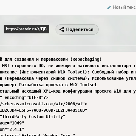
Новый текс
Поделиться
https://pastein.ru/t/FjB
й для создания и перепаковки (Repackaging)

 MSI стороннего ПО, не имеющего нативного инсталлятора т
писание (Инструментарий WiX Toolset): Свободный набор инст
д (Перепаковка через снимок системы): Использование утил
пример: Разработка проекта в WiX Toolset

етальный исходный XML-код конфигурации проекта WiX для у
" encoding="UTF-8"?>

/schemas.microsoft.com/wix/2006/wi">

1B2C3D4-E5F6-7A8B-9C0D-1E2F3A4B5C6D" 

"ThirdParty Custom Utility" 

age="1049" 

on="2.4.1" 

acturer="External Vendor Corp." 
