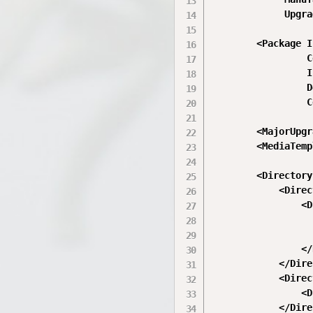
             Upgra
        <Package I
                 C
                 I
                 D
                 C
        <MajorUpgr
        <MediaTemp
        <Directory
            <Direc
                <D
                  
                  
                </
            </Dire
            <Direc
                <D
            </Dire