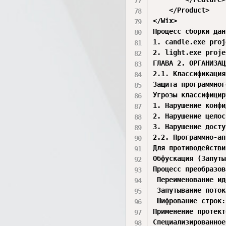
    </Product>

</Wix>

Процесс сборки дан
1. ⁠candle.exe pro
2. ⁠light.exe proj
ГЛАВА 2. ОРГАНИЗАЦ
2.1. Классификация
Защита программног
Угрозы классифицир
1. Нарушение конфи
2. Нарушение целос
3. Нарушение досту
2.2. Программно-ап
Для противодействи
Обфускация (Запуты
Процесс преобразов
 Переименование ид
 Запутывание поток
 Шифрование строк:
Применение протект
Специализированное