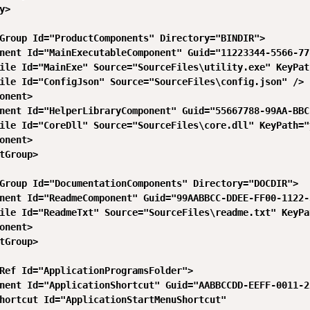
>

Group Id="ProductComponents" Directory="BINDIR">

nent Id="MainExecutableComponent" Guid="11223344-5566-77
ile Id="MainExe" Source="SourceFiles\utility.exe" KeyPat
ile Id="ConfigJson" Source="SourceFiles\config.json" />

onent>

nent Id="HelperLibraryComponent" Guid="55667788-99AA-BBC
ile Id="CoreDll" Source="SourceFiles\core.dll" KeyPath="y
onent>

tGroup>

Group Id="DocumentationComponents" Directory="DOCDIR">

nent Id="ReadmeComponent" Guid="99AABBCC-DDEE-FF00-1122-
ile Id="ReadmeTxt" Source="SourceFiles\readme.txt" KeyPa
onent>

tGroup>

Ref Id="ApplicationProgramsFolder">

nent Id="ApplicationShortcut" Guid="AABBCCDD-EEFF-0011-2
hortcut Id="ApplicationStartMenuShortcut" 
