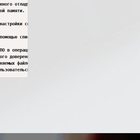
ного отладчика (например, функции ⁠IsDebuggerPresent⁠).

ой памяти.

настройки системных политик безопасности.

омощью списков контроля доступа (ACL — Access Control Li
ПО в операционной системе настраивается подсистема AppLo
ого доверенными сертификатами (например, Microsoft, Oracl
няемых файлов, чья контрольная сумма (SHA-256) не совпад
ьзовательских каталогов с правами на запись, таких как ⁠