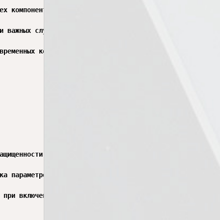
ех компонентов, которые не требуются пользователю. Это п
и важных служб может привести к нестабильной работе опер
временных компьютерных системах необходимо обеспечивать 
ащищенности программного обеспечения и снизить вероятнос
ка параметров производительности. Для повышения быстроде
 при включении компьютера. Избыточное количество програм