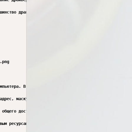
шинство драйверов, однако в некоторых случаях требуется 
png

мпьютера. В современных условиях большинство программных
адрес, маску подсети, шлюз и адреса DNS-серверов. В боль
 общего доступа к файлам и папкам. Это позволяет организ
вым ресурсам только авторизованным пользователям. Также 