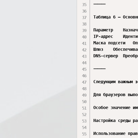
⸻

Таблица 6 – Основн
Параметр	Назначение

IP-адрес	Идентификатор устройства в сети

Маска подсети	Определяет границы сети

Шлюз	Обеспечивает доступ к другим сетям

DNS-сервер	Преобразует доменные имена в IP-адреса

⸻

Следующим важным э
Для браузеров выпо
Особое значение им
Настройка среды ра
Использование прав