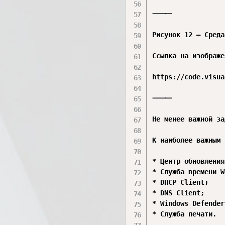
⸻

Рисунок 12 – Среда
Ссылка на изображе
https://code.visua
⸻

Не менее важной за
К наиболее важным 
* Центр обновления
* Служба времени W
* DHCP Client;

* DNS Client;

* Windows Defender;
* Служба печати.
