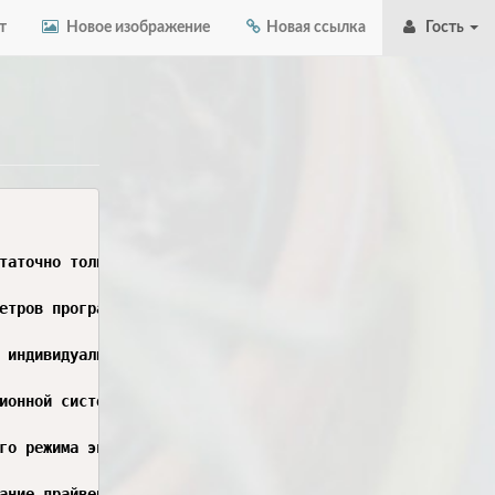
т
Новое изображение
Новая ссылка
Гость
таточно только установить программное обеспечение. После
етров программ и системных компонентов для достижения оп
 индивидуальной настройки. К ним относятся операционная 
ионной системы. После установки Windows необходимо настр
го режима энергопотребления зависит производительность к
ание драйверов оборудования. Драйверы обеспечивают взаим