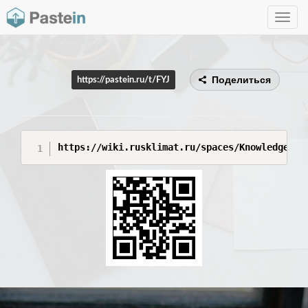
Toggle
navig
Поделиться
https://pastein.ru/t/FYJ
https://wiki.rusklimat.ru/spaces/KnowledgeIT/