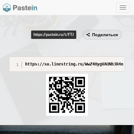
Toggle
navig
Поделиться
https://pastein.ru/t/FTJ
https://su.linestring.ru/WwZ4HygVAUNh3R4n