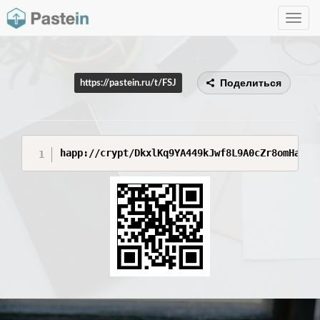
Toggle
navig
Поделиться
https://pastein.ru/t/FSJ
happ://crypt/DkxlKq9YA449kJwf8L9A0cZr8omHabF9