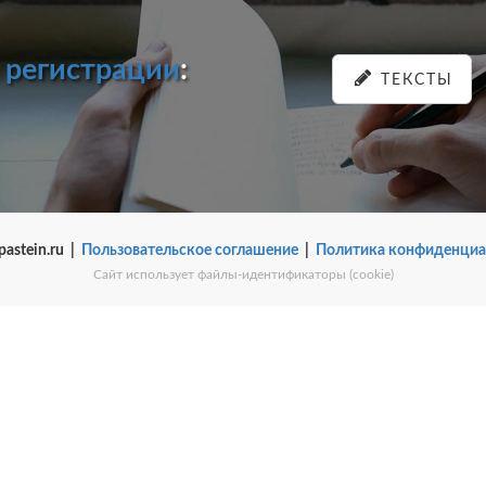
и
регистрации
:
ТЕКСТЫ
pastein.ru |
Пользовательское соглашение
|
Политика конфиденциа
Сайт использует файлы-идентификаторы (cookie)