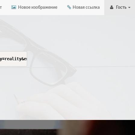
т
Новое изображение
Новая ссылка
Гость
y=reality&encryption=none&pbk=8JaJV9a6AAnFUiuxGQU1JZI3SI