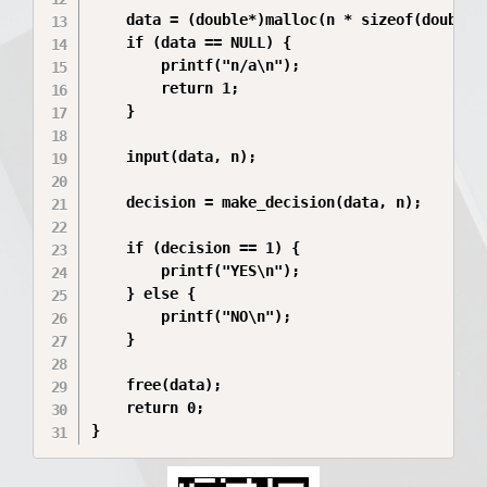
    data = (double*)malloc(n * sizeof(double))
    if (data == NULL) {

        printf("n/a\n");

        return 1;

    }

    input(data, n);

    decision = make_decision(data, n);

    if (decision == 1) {

        printf("YES\n");

    } else {

        printf("NO\n");

    }

    free(data);

    return 0;

}