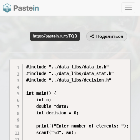
Toggle
navig
Поделиться
https://pastein.ru/t/FQB
#include "../data_libs/data_io.h"

#include "../data_libs/data_stat.h"

#include "../data_libs/decision.h"

int main() {

    int n;

    double *data;

    int decision = 0;

    printf("Enter number of elements: ");

    scanf("%d", &n);
