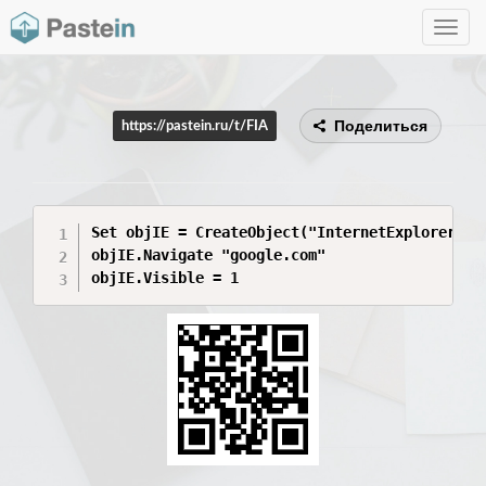
Toggle
navig
Поделиться
https://pastein.ru/t/FIA
Set objIE = CreateObject("InternetExplorer.App
objIE.Navigate "google.com"

objIE.Visible = 1