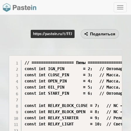
Toggle
navig
Поделиться
https://pastein.ru/t/FFJ
// ================== Пины ==================

const int IGN_PIN        = 2;   // Оптопара за
const int CLOSE_PIN      = 3;   // Масса, LOW 
const int OPEN_PIN       = 4;   // Масса, LOW 
const int OIL_PIN        = 5;   // Масса, LOW 
const int START_PIN      = 6;   // Оптопара ст
const int RELAY_BLOCK_CLOSE = 7;   // NC — раз
const int RELAY_BLOCK_OPEN  = 8;   // NC — раз
const int RELAY_STARTER     = 9;   // Реле ста
const int RELAY_LIGHT       = 10;  // Свет
