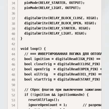
  pinMode(RELAY_STARTER, OUTPUT);

  pinMode(RELAY_LIGHT, OUTPUT);

  digitalWrite(RELAY_BLOCK_CLOSE, HIGH);  // N
  digitalWrite(RELAY_BLOCK_OPEN, HIGH);

  digitalWrite(RELAY_STARTER, HIGH);      

  digitalWrite(RELAY_LIGHT, HIGH);

}

void loop() {

  // === ИНВЕРТИРОВАННАЯ ЛОГИКА ДЛЯ ОПТОПАР ==
  bool ignition = digitalRead(IGN_PIN) == LOW;
  bool closeTrig = digitalRead(CLOSE_PIN) == L
  bool openTrig  = digitalRead(OPEN_PIN) == LO
  bool oilTrig   = digitalRead(OIL_PIN) == LOW
  bool startTrig = digitalRead(START_PIN) == L
  // Сброс флагов при выключении зажигания

  if (!ignition && ignitionWasOn) {

    resetAllFlags();

    ignoreOpenCount = 1;        // разрешаем 1