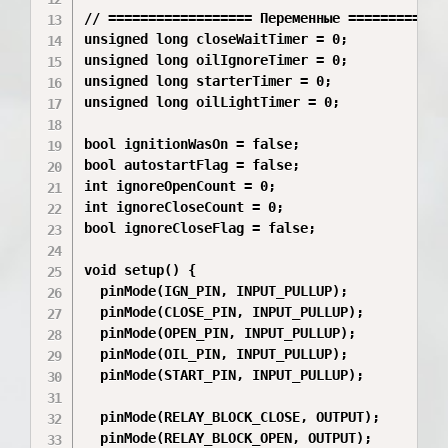
// ================== Переменные =============
unsigned long closeWaitTimer = 0;

unsigned long oilIgnoreTimer = 0;

unsigned long starterTimer = 0;

unsigned long oilLightTimer = 0;

bool ignitionWasOn = false;

bool autostartFlag = false;

int ignoreOpenCount = 0;

int ignoreCloseCount = 0;

bool ignoreCloseFlag = false;

void setup() {

  pinMode(IGN_PIN, INPUT_PULLUP);

  pinMode(CLOSE_PIN, INPUT_PULLUP);

  pinMode(OPEN_PIN, INPUT_PULLUP);

  pinMode(OIL_PIN, INPUT_PULLUP);

  pinMode(START_PIN, INPUT_PULLUP);

  pinMode(RELAY_BLOCK_CLOSE, OUTPUT);

  pinMode(RELAY_BLOCK_OPEN, OUTPUT);
