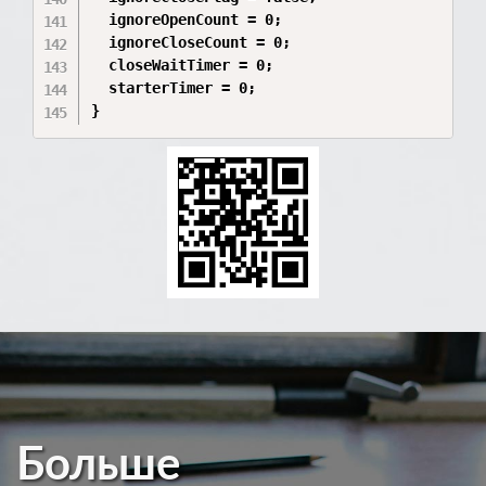
  ignoreOpenCount = 0;

  ignoreCloseCount = 0;

  closeWaitTimer = 0;

  starterTimer = 0;

}
Больше