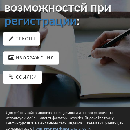
возможностей при
регистрации
:
ТЕКСТЫ
ИЗОБРАЖЕНИЯ
ССЫЛКИ
Для работы сайта, анализа посещаемости и показа рекламы мы
используем файлы-идентификаторы (cookie), Яндекс.Метрику,
© 2026 pastein.ru |
Пользовательское соглашение
|
Политика
Рейтинг@Mail.ru и Рекламную сеть Яндекса. Нажимая «Принять», вы
соглашаетесь с
Политикой конфиденциальности
конфиденциальности
.