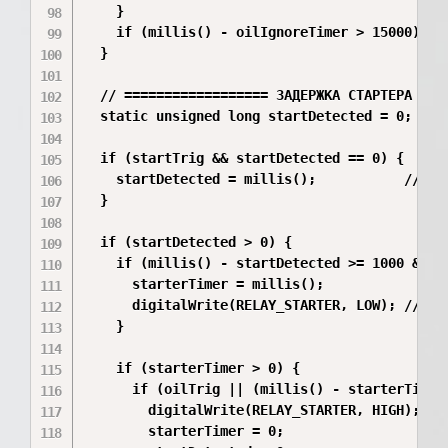
    }

    if (millis() - oilIgnoreTimer > 15000) ign
  }

  // ================== ЗАДЕРЖКА СТАРТЕРА ====
  static unsigned long startDetected = 0;

  if (startTrig && startDetected == 0) {

    startDetected = millis();           // заф
  }

  if (startDetected > 0) {

    if (millis() - startDetected >= 1000 && st
      starterTimer = millis();

      digitalWrite(RELAY_STARTER, LOW); // зам
    }

    if (starterTimer > 0) {

      if (oilTrig || (millis() - starterTimer 
        digitalWrite(RELAY_STARTER, HIGH);

        starterTimer = 0;
