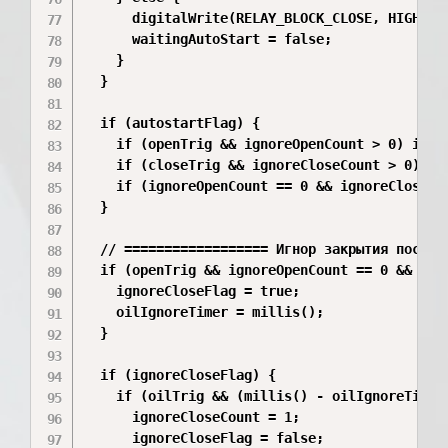
      digitalWrite(RELAY_BLOCK_CLOSE, HIGH);

      waitingAutoStart = false;

    }

  }

  if (autostartFlag) {

    if (openTrig && ignoreOpenCount > 0) ignor
    if (closeTrig && ignoreCloseCount > 0) ign
    if (ignoreOpenCount == 0 && ignoreCloseCou
  }

  // ================== Игнор закрытия после о
  if (openTrig && ignoreOpenCount == 0 && !ign
    ignoreCloseFlag = true;

    oilIgnoreTimer = millis();

  }

  if (ignoreCloseFlag) {

    if (oilTrig && (millis() - oilIgnoreTimer 
      ignoreCloseCount = 1;

      ignoreCloseFlag = false;
