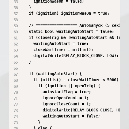
    ignitionWasOn = false;

  }

  if (ignition) ignitionWasOn = true;

  // ================== Автозапуск (5 сек) ===
  static bool waitingAutoStart = false;

  if (closeTrig && !waitingAutoStart && !autos
    waitingAutoStart = true;

    closeWaitTimer = millis();

    digitalWrite(RELAY_BLOCK_CLOSE, LOW);   //
  }

  if (waitingAutoStart) {

    if (millis() - closeWaitTimer < 5000) {

      if (ignition || openTrig) {

        autostartFlag = true;

        ignoreOpenCount = 1;

        ignoreCloseCount = 1;

        digitalWrite(RELAY_BLOCK_CLOSE, HIGH);
        waitingAutoStart = false;

      }

    } else {
