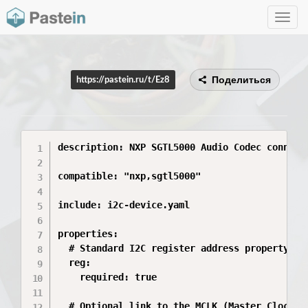
Toggle
navig
Поделиться
https://pastein.ru/t/Ez8
description: NXP SGTL5000 Audio Codec connecte
compatible: "nxp,sgtl5000"

include: i2c-device.yaml

properties:

  # Standard I2C register address property (in
  reg:

    required: true

  # Optional link to the MCLK (Master Clock) p