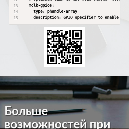
  mclk-gpios:

    type: phandle-array

Больше
возможностей при