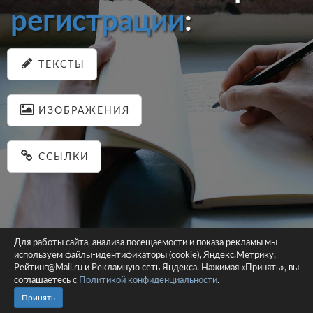
регистрации
:
ТЕКСТЫ
ИЗОБРАЖЕНИЯ
ССЫЛКИ
Для работы сайта, анализа посещаемости и показа рекламы мы
используем файлы-идентификаторы (cookie), Яндекс.Метрику,
© 2026 pastein.ru |
Пользовательское соглашение
|
Политика
Рейтинг@Mail.ru и Рекламную сеть Яндекса. Нажимая «Принять», вы
соглашаетесь с
Политикой конфиденциальности
конфиденциальности
.
Сайт использует файлы-идентификаторы (cookie)
Принять