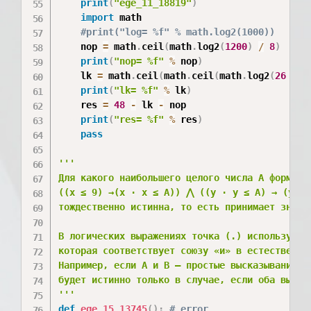
print
(
"ege_11_18819"
)
import
 math

#print("log= %f" % math.log2(1000))
	nop 
=
 math
.
ceil
(
math
.
log2
(
1200
)
/
8
)
print
(
"nop= %f"
%
 nop
)
	lk 
=
 math
.
ceil
(
math
.
ceil
(
math
.
log2
(
26
*
2
print
(
"lk= %f"
%
 lk
)
	res 
=
48
-
 lk 
-
 nop

print
(
"res= %f"
%
 res
)
pass
'''

Для какого наибольшего целого числа А формула

((x ≤ 9) →(x ⋅ x ≤ A)) ⋀ ((y ⋅ y ≤ A) → (y ≤ 9
тождественно истинна, то есть принимает значе
В логических выражениях точка (.) используетс
которая соответствует союзу «и» в естественном
Например, если A и B — простые высказывания, 
будет истинно только в случае, если оба высказ
'''
def
ege_15_13745
(
)
:
# error