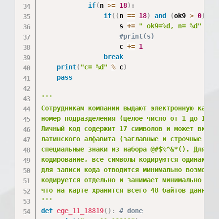
if
(
n 
>=
18
)
:
if
(
(
n 
==
18
)
and
(
ok9 
>
0
)
)
:
					s 
+=
" ok9=%d, n= %d"
%
(
#print(s)
					c 
+=
1
break
print
(
"c= %d"
%
 c
)
pass
'''

Сотрудникам компании выдают электронную карту,
номер подразделения (целое число от 1 до 1200)
Личный код содержит 17 символов и может включа
латинского алфавита (заглавные и строчные букв
специальные знаки из набора @#$%^&*(). Для хра
кодирование, все символы кодируются одинаковым
для записи кода отводится минимально возможное
кодируется отдельно и занимает минимально возм
что на карте хранится всего 48 байтов данных.
'''
def
ege_11_18819
(
)
:
# done