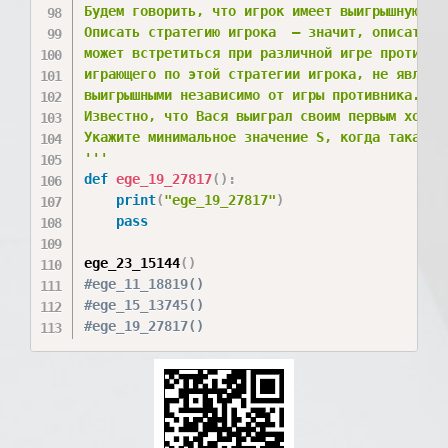
Будем говорить, что игрок имеет выигрышную ст
Описать стратегию игрока  — значит, описать, 
может встретиться при различной игре противни
играющего по этой стратегии игрока, не являющ
выигрышными независимо от игры противника.

Известно, что Вася выиграл своим первым ходом 
Укажите минимальное значение S, когда такая си
'''
def
ege_19_27817
(
)
:
print
(
"ege_19_27817"
)
pass
ege_23_15144
(
)
#ege_11_18819()
#ege_15_13745()
#ege_19_27817()