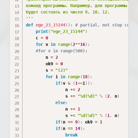
команд программы. Например, для программы 212 
будет состоять из чисел 9, 10, 12.

'''
def
ege_23_15144
(
)
:
# partial, not stop condi
print
(
"ege_23_15144"
)
	c 
=
0
for
 v 
in
range
(
2
**
16
)
:
#for v in range(500):
		n 
=
2
		ok9 
=
0
		s 
=
"(2)"
for
 i 
in
range
(
18
)
:
if
(
v 
&
(
1
<<
i
)
)
:
				n 
+=
2
				s 
+=
"%d(%d)"
%
(
2
,
 n
)
else
:
				n 
+=
1
				s 
+=
"%d(%d)"
%
(
1
,
 n
)
if
(
n 
==
9
)
:
 ok9 
=
1
if
(
n 
==
14
)
:
break