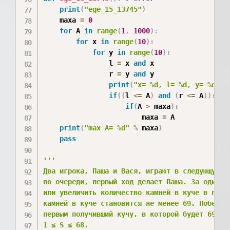
print
(
"ege_15_13745"
)
	maxa 
=
0
for
 A 
in
range
(
1
,
1000
)
:
for
 x 
in
range
(
10
)
:
for
 y 
in
range
(
10
)
:
				l 
=
 x 
and
 x

				r 
=
 y 
and
 y

print
(
"x= %d, l= %d, y= %d, r
if
(
(
l 
<=
 A
)
and
(
r 
<=
 A
)
)
:
if
(
A 
>
 maxa
)
:
						maxa 
=
 A

print
(
"max A= %d"
%
 maxa
)
pass
'''

Два игрока, Паша и Вася, играют в следующую и
по очереди, первый ход делает Паша. За один х
или увеличить количество камней в куче в пять
камней в куче становится не менее 69. Победит
первым получивший кучу, в которой будет 69 ил
1 ≤ S ≤ 68.
