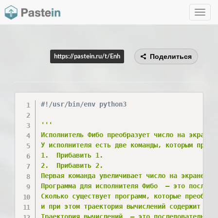
Toggle
navig
Поделиться
https://pastein.ru/t/Enh
#!/usr/bin/env python3
'''

Исполнитель Фибо преобразует число на экране.

У исполнителя есть две команды, которым присво
1.  Прибавить 1.

2.  Прибавить 2.

Первая команда увеличивает число на экране на 
Программа для исполнителя Фибо  — это последов
Сколько существует программ, которые преобразу
и при этом траектория вычислений содержит числ
Траектория вычислений  — это последовательност