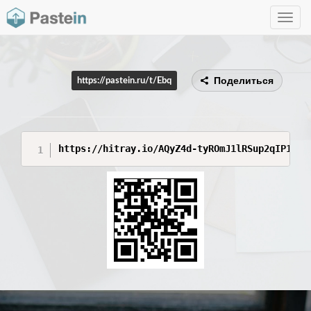
Toggle
navig
Поделиться
https://pastein.ru/t/Ebq
https://hitray.io/AQyZ4d-tyROmJ1lRSup2qIP1BWX