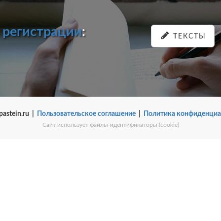
и
регистрации
:
ТЕКСТЫ
pastein.ru |
Пользовательское соглашение
|
Политика конфиденциа
Сайт использует файлы-идентификаторы (cookie)