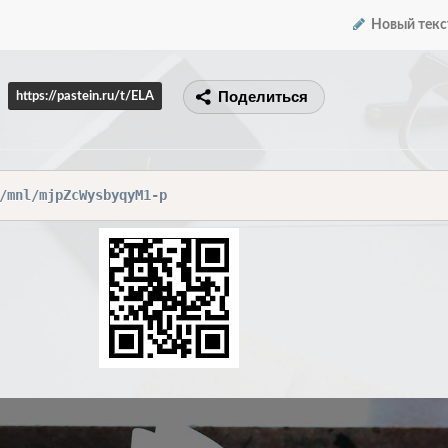
Новый текс
Поделиться
https://pastein.ru/t/ELA
/mnl/mjpZcWysbyqyM1-p