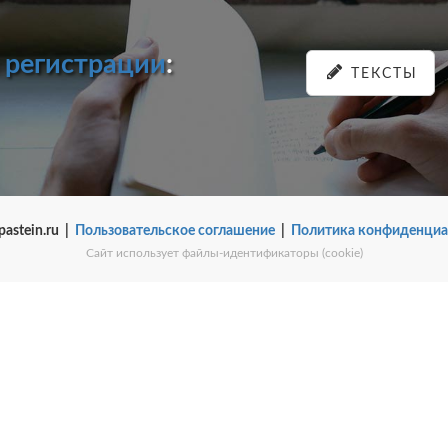
и
регистрации
:
ТЕКСТЫ
pastein.ru |
Пользовательское соглашение
|
Политика конфиденциа
Сайт использует файлы-идентификаторы (cookie)