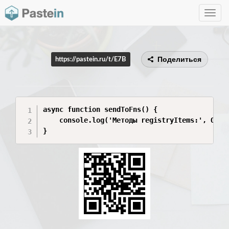
Toggle
navig
Поделиться
https://pastein.ru/t/E7B
async function sendToFns() {

    console.log('Методы registryItems:', Objec