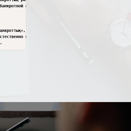
declaring the debtor bankrupt and liquidation with (or without) initiation of bankruptcy procedure

анкроттық», а не «Банкрот және оңалту».

стественно и официально правильнее было бы использовать 
.