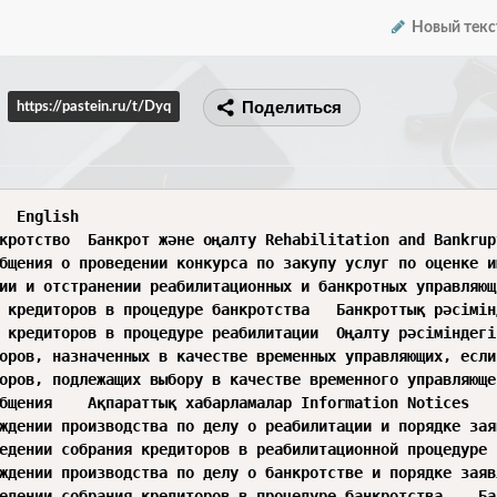
Новый текс
Поделиться
https://pastein.ru/t/Dyq
litation and Bankruptcy

уг по оценке имущества (активов) должника	Борышкерлердің мүлкін (активтерін) бағалау бойынша көрсетілетін қызметтерді сатып алу жөніндегі конкурстың өткізілетіні туралы ақпараттық хабарлама
тных управляющих	Банкроттық және банкротты оңалту басқарушыны міндетінен босату және тағайындау туралы бұйрық	Orders on appointment and dismissal of rehabilitation and bankruptcy administ
анкроттық рәсіміндегі кредиторлардың талап тізілімі	Registers of creditors’ claims in bankruptcy procedure

	Оңалту рәсіміндегі кредиторлардың талап тізілімі	Registers of creditors’ claims in rehabilitation procedure

менных управляющих, если заявителем является кредитор по налогам и таможенным платежам, государственный орган или юридическое лицо с участием государства	Е
ве временного управляющего, если заявителем является кредитор по налогам и таможенным платежам, государственный орган или юридическое лицо с участием госуда
ormation Notices

абилитации и порядке заявления требований кредиторами	Оңалту туралы іс қозғау және кредиторлардың талаптарын мәлімдеу тәртібі туралы хабарландыру	Notice on in
еабилитационной процедуре	Оңалту рәсіміндегі кредиторлар жиналысын өткізу туралы хабарлама	Notice of creditors’ meeting in rehabilitation procedure

кротстве и порядке заявления требований кредиторами	Банкроттық рәсімі басталуы және кредиторлардың талаптарын мәлімдеу тәртібі туралы хабарландыру	Notice on i
цедуре банкротства	Банкроттық рәсіміндегі кредиторлар жиналысын өткізу туралы хабарлама	Notice of creditors’ meeting in bankruptcy procedure
