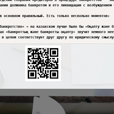
о ликвидации с возбуждением банкротной процедуры (без возбуждения)	Борышкерді банкрот деп тану және (қозғамай) тарату туралы хабарлама	Notice on 
в основном правильный. Есть только несколько моментов:

банкротство» → на казахском лучше было бы «Оңалту және б
ах «банкроттық және банкротты оңалту» звучит немного нее
 в целом соответствуют друг другу по юридическому смыслу