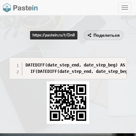
Toggle
navig
Поделиться
https://pastein.ru/t/Dn8
DATEDIFF(date_step_end, date_step_beg) AS Коли
  IF(DATEDIFF(date_step_end, date_step_beg) <