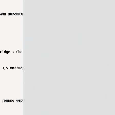
ыми явлениями разных эпох. Каждую я проверил по четырём 
ridge → Chorus)

 3,5 миллиардов стримов). Продюсеры сделали ставку на чё
 только через 50 секунд
