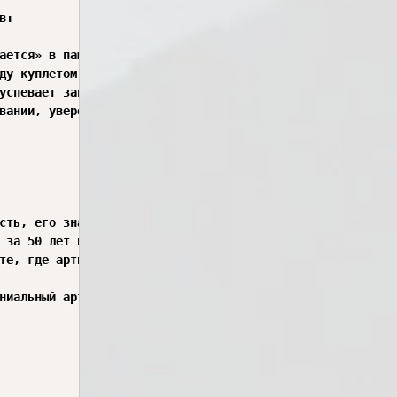
:

ается» в память. Чаще всего появляется в первые 7–10 сек
ду куплетом и припевом. Тихий, спокойный куплет сменяетс
успевает запомнить мелодию и слова.

вании, уверенности в себе, вечеринке. Эти темы универсал
сть, его знают все. Но без душа песни он бесполезен».

 за 50 лет и пришли к выводу: у 70% песен первая 10 секу
те, где артист сломал правила, даже не зная о них».

ниальный артист может их нарушать.
