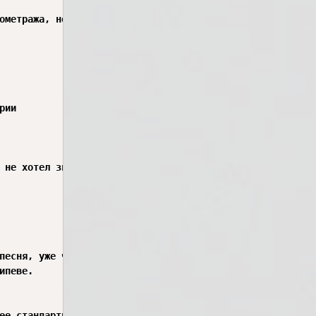
ометража, но удержал внимание за счёт уникального баса и
ии

 не хотел знать «формул», но создал хит за счёт чистого 
песня, уже через 2–3 секунды.

певе.

ее стандартных 3:30.
