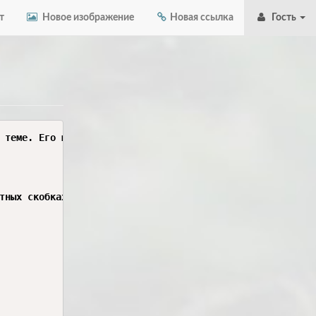
т
Новое изображение
Новая ссылка
Гость
 теме. Его можно сразу распечатать и сдать. Все части оф
тных скобках.
