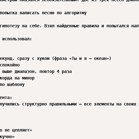
попытка написать песню по алгоритму

гипотезу на себе. Взял найденные правила и попытался нап
 использовал:

екунд, сразу с хуком (фраза «Ты и я — океан»)

спокойно

 выше диапазон, повтор 4 раза

корда на минор

по шаблону

ента:

лучились структурно правильными — все элементы на своих 
о не цепляет»

кучно»
