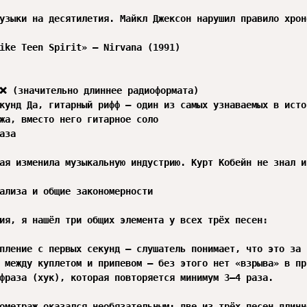
узыки на десятилетия. Майкл Джексон нарушил правило хрон
ike Teen Spirit» — Nirvana (1991)

❌ (значительно длиннее радиоформата)

кунд Да, гитарный рифф — один из самых узнаваемых в истор
жа, вместо него гитарное соло

аза

ая изменила музыкальную индустрию. Курт Кобейн не знал и
ализа и общие закономерности

ия, я нашёл три общих элемента у всех трёх песен:

пление с первых секунд — слушатель понимает, что это за 
 между куплетом и припевом — без этого нет «взрыва» в при
фраза (хук), которая повторяется минимум 3–4 раза.

ометраж оказался необязательным: две из трёх песен длинн