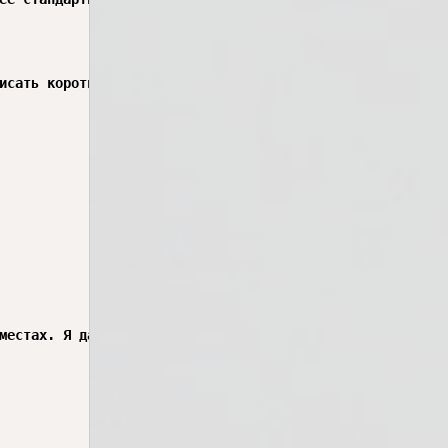
исать короткую песню.

местах. Я дал послушать демоверсию пяти друзьям.
