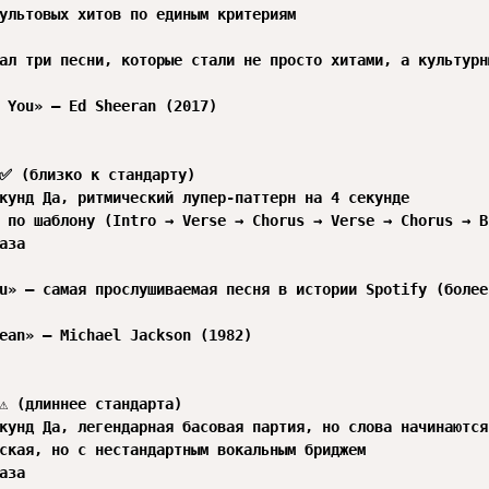
ультовых хитов по единым критериям

ал три песни, которые стали не просто хитами, а культурн
 You» — Ed Sheeran (2017)

✅ (близко к стандарту)

кунд Да, ритмический лупер-паттерн на 4 секунде

 по шаблону (Intro → Verse → Chorus → Verse → Chorus → B
аза

u» — самая прослушиваемая песня в истории Spotify (более
ean» — Michael Jackson (1982)

️ (длиннее стандарта)

кунд Да, легендарная басовая партия, но слова начинаются
ская, но с нестандартным вокальным бриджем

аза
