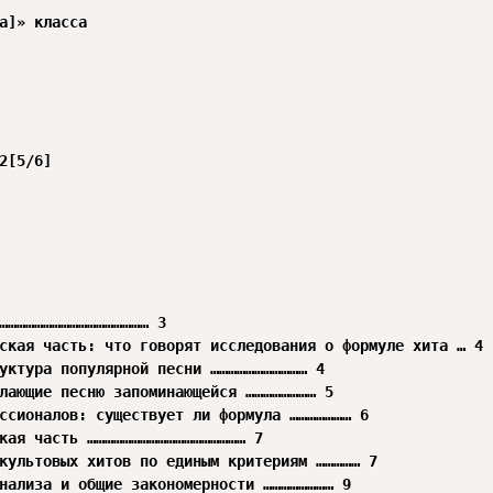
а]» класса

2[5/6]

…………………………………………… 3

ская часть: что говорят исследования о формуле хита … 4

уктура популярной песни …………………………… 4

лающие песню запоминающейся …………………… 5

ссионалов: существует ли формула ………………… 6

кая часть ……………………………………………… 7

культовых хитов по единым критериям …………… 7

нализа и общие закономерности …………………… 9
