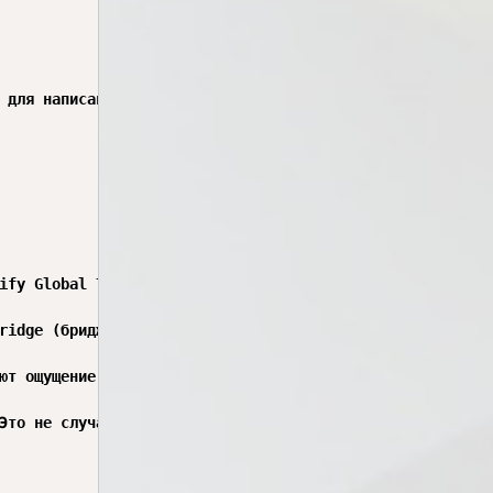
 для написания песни-хита не существует, но есть набор с
ify Global Top 50) за последние 30 лет, я обнаружил, что
ridge (бридж) → Chorus → Outro

ют ощущение предсказуемости и безопасности. Но при этом 
Это не случайно: радиостанции и стриминговые сервисы учи