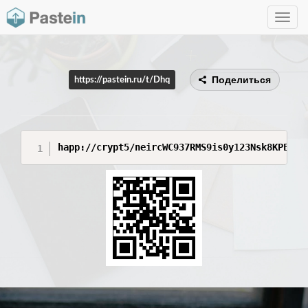
Toggle
navig
Поделиться
https://pastein.ru/t/Dhq
happ://crypt5/neircWC937RMS9is0y123Nsk8KPEyuV