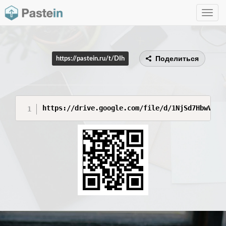
Toggle
navig
Поделиться
https://pastein.ru/t/DIh
https://drive.google.com/file/d/1NjSd7HbwV9LC