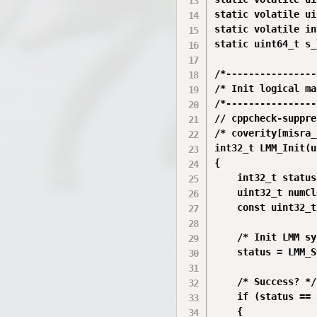
static volatile ui
static volatile in
static uint64_t s_
/*----------------
/* Init logical ma
/*----------------
// cppcheck-suppre
/* coverity[misra_
int32_t LMM_Init(u
{

    int32_t status;
    uint32_t numCl
    const uint32_t
    /* Init LMM sy
    status = LMM_S
    /* Success? */

    if (status == 
    {
