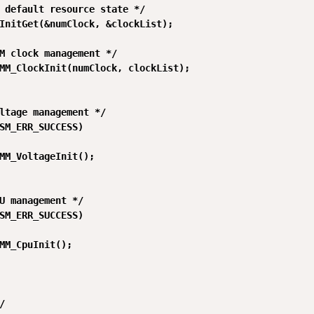
 default resource state */

InitGet(&numClock, &clockList);

M clock management */

MM_ClockInit(numClock, clockList);

ltage management */

SM_ERR_SUCCESS)

MM_VoltageInit();

U management */

SM_ERR_SUCCESS)

MM_CpuInit();


