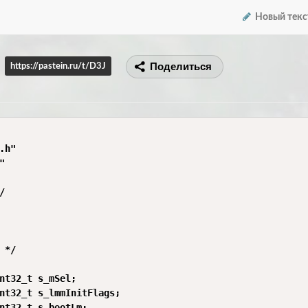
Новый текс
Поделиться
https://pastein.ru/t/D3J
.h"





 */

nt32_t s_mSel;

nt32_t s_lmmInitFlags;

nt32_t s_bootLm;
