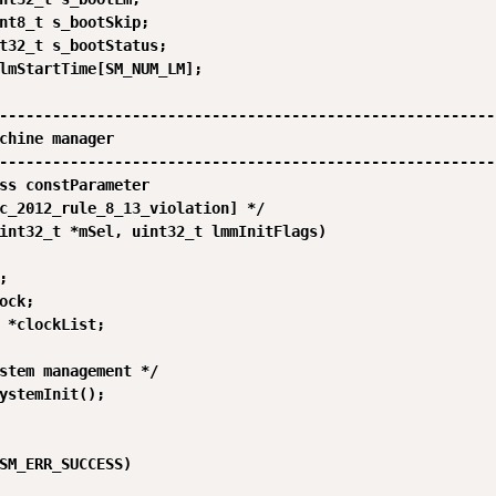
nt8_t s_bootSkip;

t32_t s_bootStatus;

lmStartTime[SM_NUM_LM];

---------------------------------------------------------
chine manager                                            
---------------------------------------------------------
ss constParameter

c_2012_rule_8_13_violation] */

int32_t *mSel, uint32_t lmmInitFlags)



ock;

 *clockList;

stem management */

ystemInit();

SM_ERR_SUCCESS)
