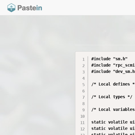
#include "sm.h"

#include "rpc_scmi
#include "dev_sm.h"
/* Local defines */
/* Local types */

/* Local variables
static volatile ui
static volatile ui
static volatile ui