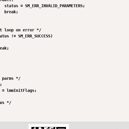
  status = SM_ERR_INVALID_PARAMETERS;

  break;

t loop on error */

atus != SM_ERR_SUCCESS)

eak;

 parms */



 = lmmInitFlags;

us */
