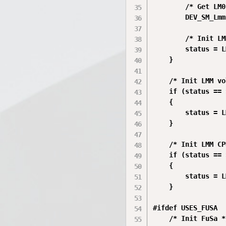
        /* Get LM0
        DEV_SM_Lmm
        /* Init LM
        status = L
    }

    /* Init LMM vo
    if (status == 
    {

        status = L
    }

    /* Init LMM CP
    if (status == 
    {

        status = L
    }

#ifdef USES_FUSA

    /* Init FuSa */