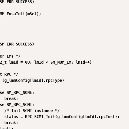
SM_ERR_SUCCESS)

MM_FusaInit(mSel);

SM_ERR_SUCCESS)

er LMs */

2_t lmId = 0U; lmId < SM_NUM_LM; lmId++)

t RPC */

 (g_lmmConfig[lmId].rpcType)

se SM_RPC_NONE:

  break;

se SM_RPC_SCMI:

  /* Init SCMI instance */

  status = RPC_SCMI_Init(g_lmmConfig[lmId].rpcInst);

  break;

fault:
