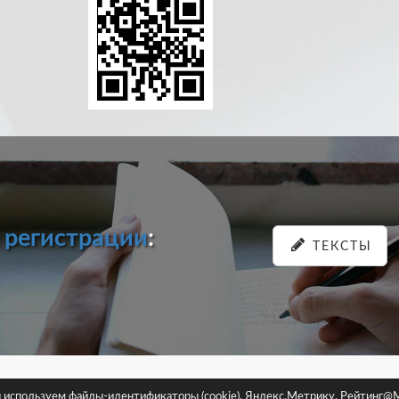
и
регистрации
:
ТЕКСТЫ
pastein.ru |
Пользовательское соглашение
|
Политика конфиденциа
ы используем файлы-идентификаторы (cookie), Яндекс.Метрику, Рейтинг@M