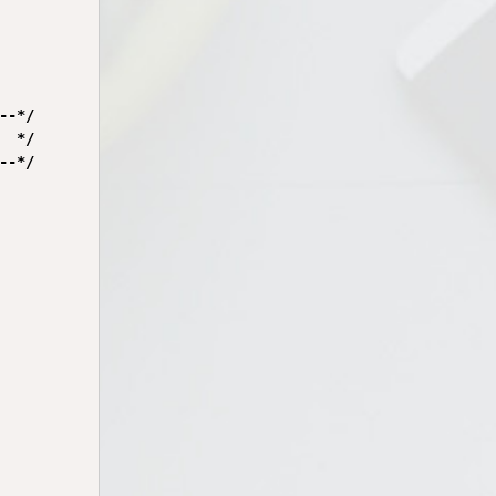
-*/

 */

-*/
