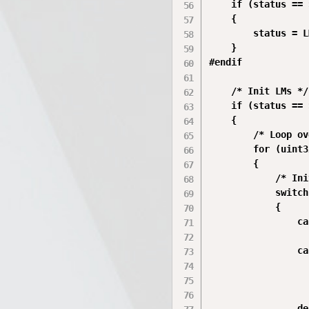
    if (status == 
    {

        status = L
    }

#endif

    /* Init LMs */

    if (status == 
    {

        /* Loop ov
        for (uint3
        {

            /* Ini
            switch
            {

                ca
                  
                ca
                  
                  
                  
                de